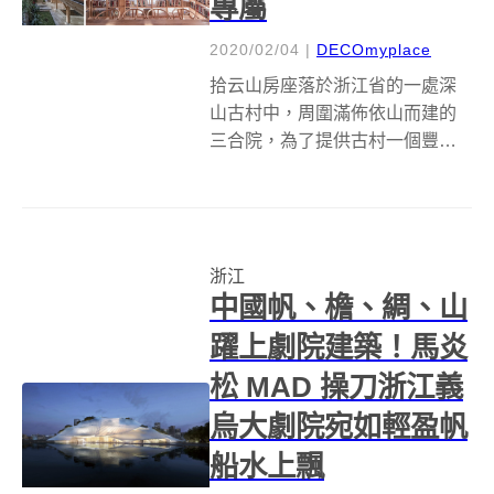
專屬
2020/02/04
|
DECOmyplace
拾云山房座落於浙江省的一處深
山古村中，周圍滿佈依山而建的
三合院，為了提供古村一個豐富
而安靜的閱讀場所，尌林建築設
計事務所將書屋一部分留給村
民。 利用十根結構柱架空整個書
屋底層，創造出半室外的開放空
浙江
間，居民可以在此喝茶聊天、互
中國帆、檐、綢、山
動交流，藉由戶外...
躍上劇院建築！馬炎
松 MAD 操刀浙江義
烏大劇院宛如輕盈帆
船水上飄