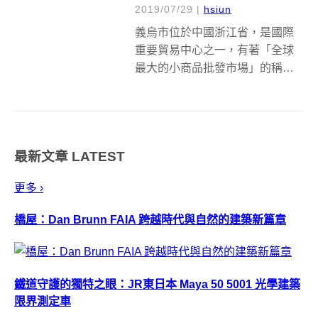
2019/07/29
|
hsiun
義烏市位於中國浙江省，是國際
重要貿易中心之一，有著「全球
最大的小商品批發市場」的稱
號。為了將城市從貿易集散地，
進一步升級成文化中心，義烏市
在2018年時，舉行了義烏大劇院
的國際競圖比賽，吸引許多國際
最新文章
LATEST
知名建築公司前來投稿，包括新
科普立茲克獎得...
更多 ›
橋屋：Dan Brunn FAIA 跨越時代與自然的建築新篇章
鐵道守護的獨特之眼：JR東日本 Maya 50 5001 光學建築
限界測定車