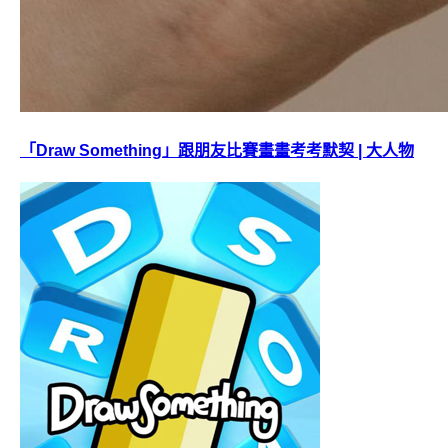
「Draw Something」跟朋友比賽畫畫考考默契 | 大人物