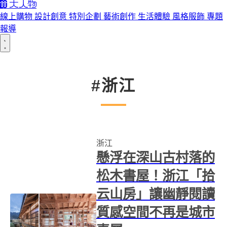
線上購物
設計創意
特別企劃
藝術創作
生活體驗
風格服飾
專題
報導
#浙江
浙江
懸浮在深山古村落的
松木書屋！浙江「拾
云山房」讓幽靜閱讀
質感空間不再是城市