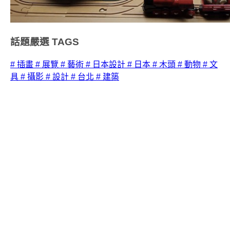
話題嚴選
TAGS
# 插畫
# 展覽
# 藝術
# 日本設計
# 日本
# 木頭
# 動物
# 文
具
# 攝影
# 設計
# 台北
# 建築