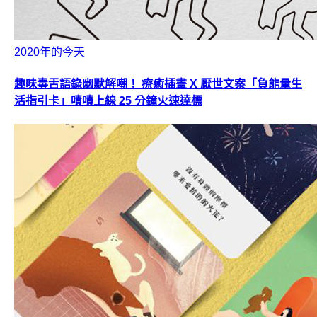
2020年的今天
趣味毒舌語錄幽默解嘲！ 療癒插畫 X 厭世文案「負能量生
活指引卡」嘖嘖上線 25 分鐘火速達標