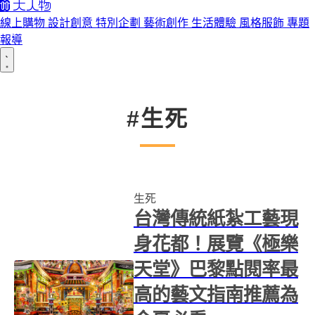
線上購物
設計創意
特別企劃
藝術創作
生活體驗
風格服飾
專題
報導
#生死
生死
台灣傳統紙紮工藝現
身花都！展覽《極樂
天堂》巴黎點閱率最
高的藝文指南推薦為