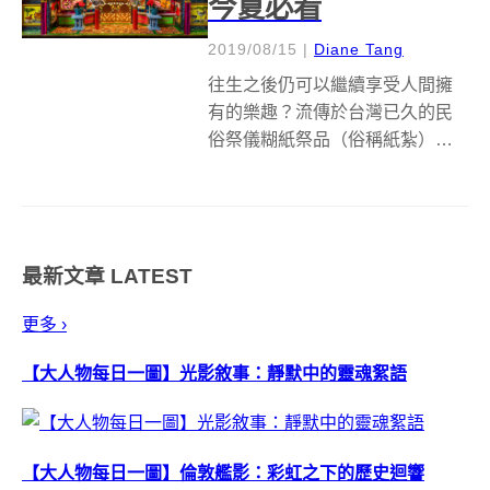
今夏必看
2019/08/15
|
Diane Tang
往生之後仍可以繼續享受人間擁
有的樂趣？流傳於台灣已久的民
俗祭儀糊紙祭品（俗稱紙紮）的
意涵即在於此。紙紮透過火化的
儀式傳遞給往生者，確保另一個
世界仍擁有舒適的物質享受，也
象徵著在世者對於亡者的照顧。
最新文章
LATEST
傳統紙紮有著各種款式與物件，
舉凡房子、車子、...
更多 ›
【大人物每日一圖】光影敘事：靜默中的靈魂絮語
【大人物每日一圖】倫敦艦影：彩虹之下的歷史迴響