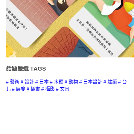
話題嚴選
TAGS
# 藝術
# 設計
# 日本
# 木頭
# 動物
# 日本設計
# 建築
# 台
北
# 展覽
# 插畫
# 攝影
# 文具