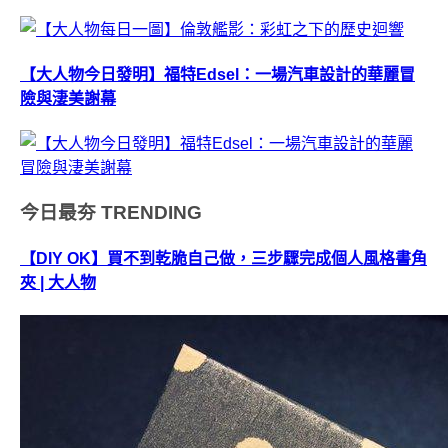
【大人物今日發明】福特Edsel：一場汽車設計的華麗冒
險與淒美謝幕
今日最夯
TRENDING
【DIY OK】買不到乾脆自己做，三步驟完成個人風格書角
夾 | 大人物