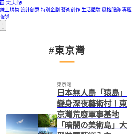
線上購物
設計創意
特別企劃
藝術創作
生活體驗
風格服飾
專題
報導
#東京灣
東京灣
日本無人島「猿島」
變身深夜藝術村！東
京灣荒廢軍事基地
「暗闇の美術島」大