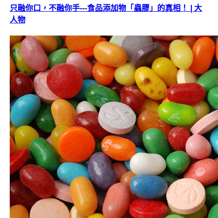
只融你口，不融你手---食品添加物「蟲膠」的真相！ | 大
人物