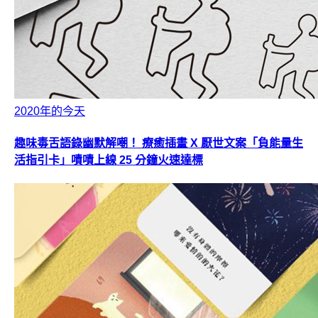
2020年的今天
趣味毒舌語錄幽默解嘲！ 療癒插畫 X 厭世文案「負能量生
活指引卡」嘖嘖上線 25 分鐘火速達標