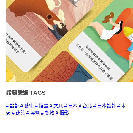
話題嚴選
TAGS
# 設計
# 藝術
# 插畫
# 文具
# 日本
# 台北
# 日本設計
# 木
頭
# 建築
# 展覽
# 動物
# 攝影