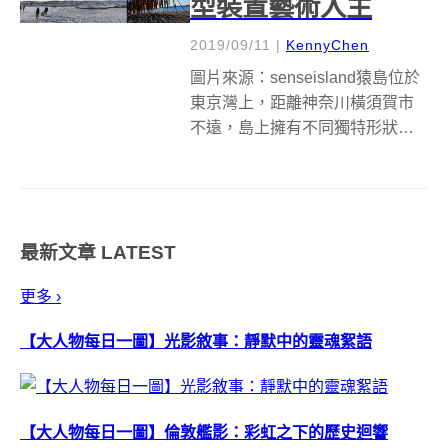
型裝置藝術入主
2019/09/11
|
KennyChen
圖片來源：senseisland猿島位於
東京灣上，距離神奈川橫須賀市
不遠，島上擁有不同獨特形狀的
岩石與洞穴，本為明治時代軍隊
為保衛首都所建造的堡壘、電
池、彈藥房等基地要塞，戰爭時
期禁止一般居民進入，太平洋戰
最新文章
LATEST
爭結束後則成為無人島，人類在
島上的...
更多 ›
【大人物每日一圖】光影敘事：靜默中的靈魂絮語
【大人物每日一圖】倫敦艦影：彩虹之下的歷史迴響