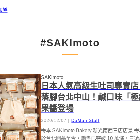
報導
#SAKImoto
SAKImoto
日本人氣高級生吐司專賣店「嵜本
落腳台北中山！鹹口味「極起
果醬登場
2020/12/07
|
DaMan Staff
嵜本 SAKImoto Bakery 新光南西三店店景 
於台北開幕至今，銷售已突破 10 萬條，