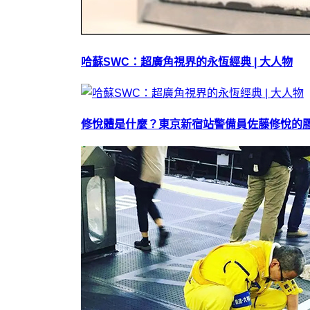
哈蘇SWC：超廣角視界的永恆經典 | 大人物
修悅體是什麼？東京新宿站警備員佐藤修悅的膠帶