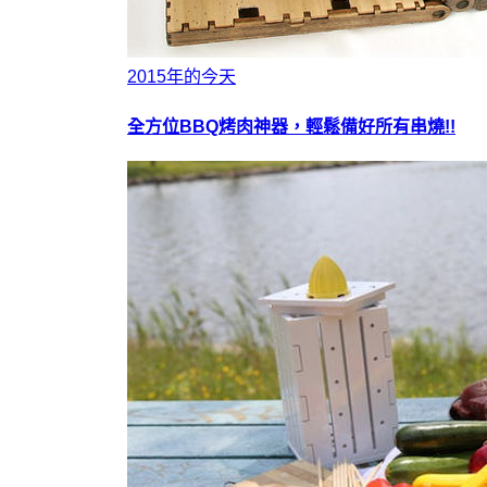
2015年的今天
全方位BBQ烤肉神器，輕鬆備好所有串燒!!