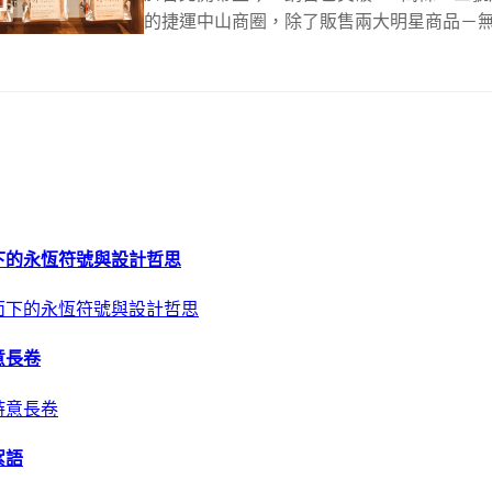
的捷運中山商圈，除了販售兩大明星商品－無.
下的永恆符號與設計哲思
意長卷
絮語