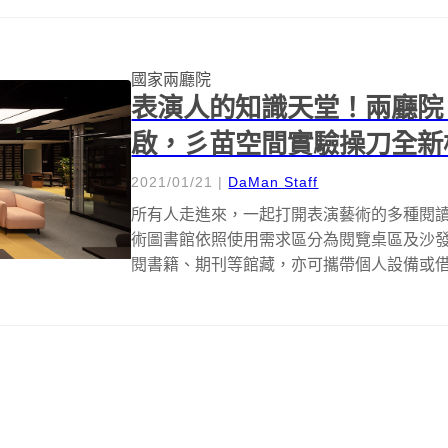
國家兩廳院
表演人的知識天堂！兩廳院
啟，彡苗空間實驗操刀全新
2021/01/21
|
DaMan Staff
所有人走進來，一起打開表演藝術的多種閱讀
術圖書館依照使用需求區分為閱覽桌區及沙
閱書籍、期刊等館藏，亦可攜帶個人設備或借