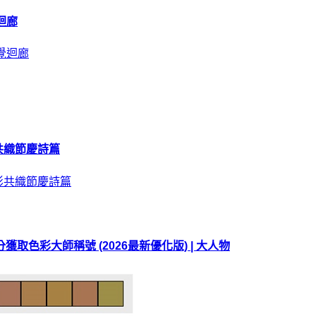
迴廊
共織節慶詩篇
 0 分獲取色彩大師稱號 (2026最新優化版) | 大人物