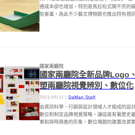
通成本卻也增加，特別是馬拉松式開不完的
些害羞，為此不少藝文博物館也推出特色視訊會議背景桌
國家兩廳院
國家兩廳院全新品牌Logo、
塑兩廳院視覺辨別、數位化
2021/05/11
|
DaMan Staff
由資訊科學、行銷與設計領域人才組成的設計團
數位和制定品牌視覺策略，讓這座有著歷史
車和與時俱進的形象。數位場館的建置改善繁