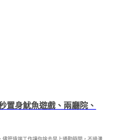
秒置身魷魚遊戲、兩廳院、
，儘管遠端工作讓你捨去早上通勤時間，不過溝