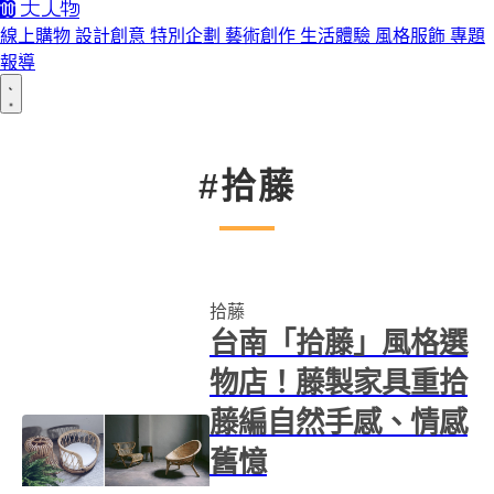
線上購物
設計創意
特別企劃
藝術創作
生活體驗
風格服飾
專題
報導
#拾藤
拾藤
台南「拾藤」風格選
物店！藤製家具重拾
藤編自然手感、情感
舊憶