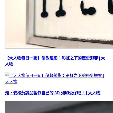
【大人物每日一圖】倫敦艦影：彩虹之下的歷史迴響 | 大
人物
走，去松菸誠品製作自己的 3D 列印公仔吧！ | 大人物