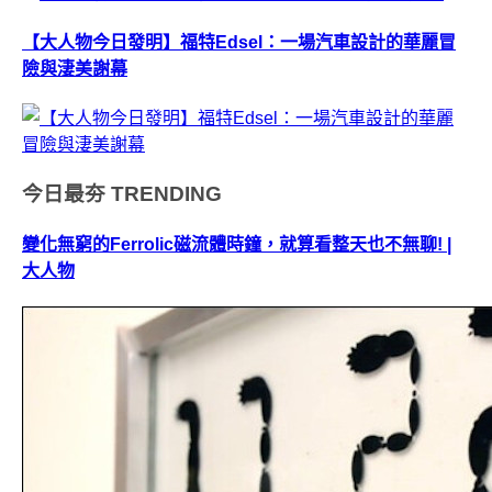
【大人物今日發明】福特Edsel：一場汽車設計的華麗冒
險與淒美謝幕
今日最夯
TRENDING
變化無窮的Ferrolic磁流體時鐘，就算看整天也不無聊! |
大人物