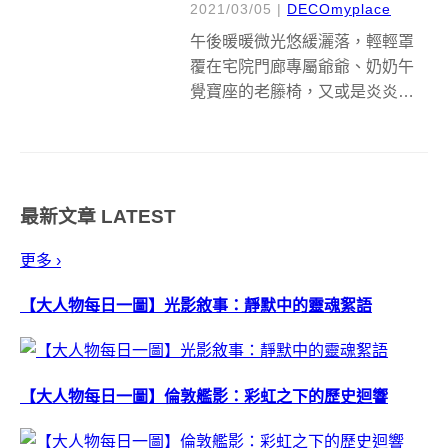
2021/03/05
|
DECOmyplace
午後暖暖微光悠緩灑落，輕輕罩
覆在宅院門廊專屬爺爺、奶奶午
覺寶座的老籐椅，又或是炎炎盛
夏，大夥坐躺在嘎嘎作響的藤椅
啃著冰棒，希望爭取到一席舒心
涼爽，回首兒時記憶，好似都有
一張陪伴歲月流轉的藤椅，儲存
最新文章
LATEST
一段段家常歡笑與絮語，而家具
品牌 拾藤 即是...
更多 ›
【大人物每日一圖】光影敘事：靜默中的靈魂絮語
【大人物每日一圖】倫敦艦影：彩虹之下的歷史迴響