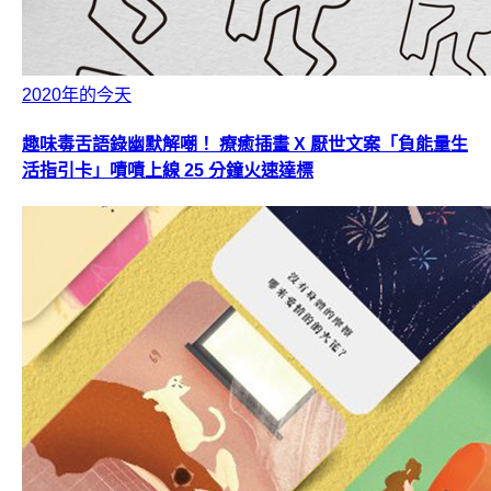
2020年的今天
趣味毒舌語錄幽默解嘲！ 療癒插畫 X 厭世文案「負能量生
活指引卡」嘖嘖上線 25 分鐘火速達標