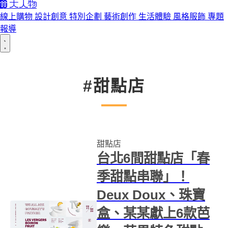
線上購物
設計創意
特別企劃
藝術創作
生活體驗
風格服飾
專題
報導
#甜點店
甜點店
台北6間甜點店「春
季甜點串聯」！
Deux Doux、珠寶
盒、某某獻上6款芭