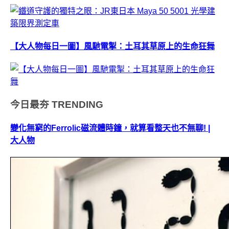
【大人物每日一圖】風馳電掣：土耳其草原上的生命狂舞
今日最夯
TRENDING
變化無窮的Ferrolic磁流體時鐘，就算看整天也不無聊! |
大人物