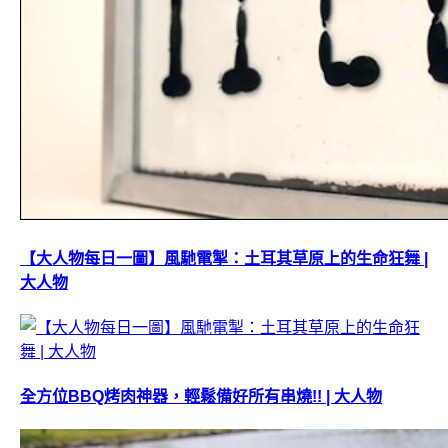
【大人物每日一圖】風馳電掣：土耳其草原上的生命狂舞 |
大人物
全方位BBQ烤肉神器，輕鬆備好所有串燒!! | 大人物