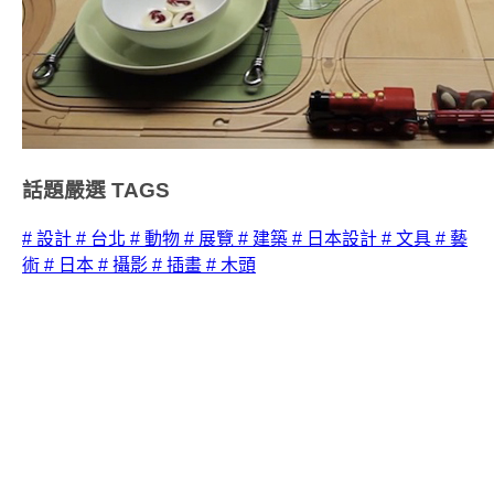
話題嚴選
TAGS
# 設計
# 台北
# 動物
# 展覽
# 建築
# 日本設計
# 文具
# 藝
術
# 日本
# 攝影
# 插畫
# 木頭