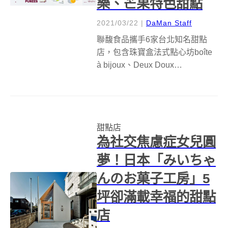
樂、芒果特色甜點
2021/03/22
|
DaMan Staff
聯馥食品攜手6家台北知名甜點
店，包含珠寶盒法式點心坊boîte
à bijoux、Deux Doux
Crèmerie,Pâtisserie &amp;
Café、One Tree Hill Taipei 、某
某。法式甜點 Quelques...
甜點店
為社交焦慮症女兒圓
夢！日本「みいちゃ
んのお菓子工房」5
坪卻滿載幸福的甜點
店