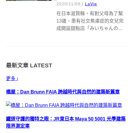
2020/11/09
|
LaVie
在日本滋賀縣，有對父母為了幫
13歲、患有社交焦慮症的女兒完
成開設甜點店「みいちゃんのお
菓子工房」的夢想，在成功募資
到目標金額後，邀請建築師替他
們打造夢想中的店。而這間以み
いちゃん為名的甜點店，更獲得
最新文章
LATEST
2020年日本Good Design Aw...
更多 ›
橋屋：Dan Brunn FAIA 跨越時代與自然的建築新篇章
鐵道守護的獨特之眼：JR東日本 Maya 50 5001 光學建築
限界測定車