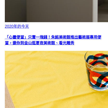
2020年的今天
「心靈便當」只賣一塊錢！朱銘美術館推出藝術展專用便
當，邀你到金山逛夏夜美術館、看光雕秀