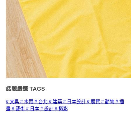
話題嚴選
TAGS
# 文具
# 木頭
# 台北
# 建築
# 日本設計
# 展覽
# 動物
# 插
畫
# 藝術
# 日本
# 設計
# 攝影