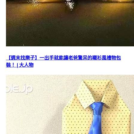
【週末找樂子】一出手就能讓老爸驚呆的襯衫風禮物包
裝！ | 大人物