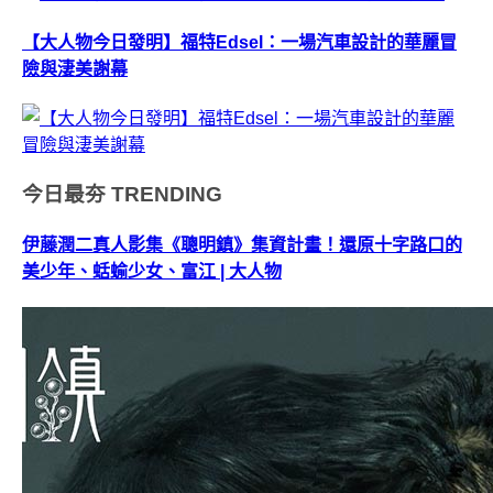
【大人物今日發明】福特Edsel：一場汽車設計的華麗冒
險與淒美謝幕
今日最夯
TRENDING
伊藤潤二真人影集《聰明鎮》集資計畫！還原十字路口的
美少年、蛞蝓少女、富江 | 大人物