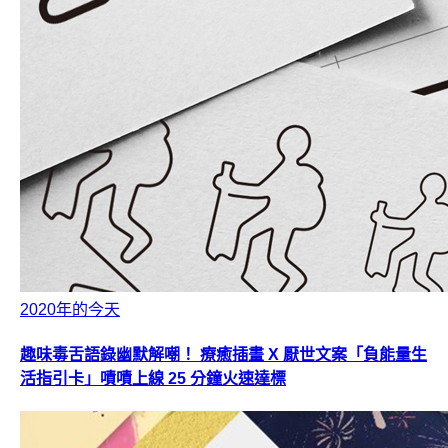
2020年的今天
趣味毒舌語錄幽默解嘲！ 療癒插畫 X 厭世文案「負能量生
活指引卡」嘖嘖上線 25 分鐘火速達標