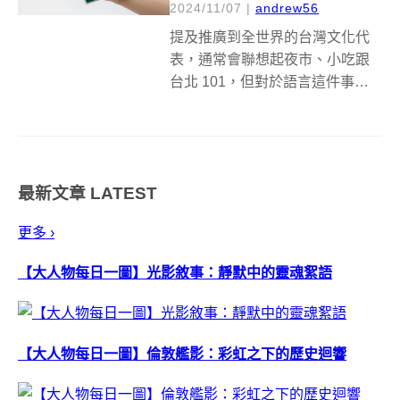
2024/11/07
|
andrew56
提及推廣到全世界的台灣文化代
表，通常會聯想起夜市、小吃跟
台北 101，但對於語言這件事，
卻很少被視為台灣的重要特色，
尤其注音符號（Bopomofo）在我
們日常生活中的地位，甚至衍生
出來的諧音梗，有時候很難跟外
最新文章
LATEST
國人解釋，但它們其實無所不
在。台...
更多 ›
【大人物每日一圖】光影敘事：靜默中的靈魂絮語
【大人物每日一圖】倫敦艦影：彩虹之下的歷史迴響