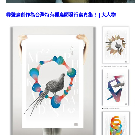
尋聲鳥創作為台灣特有種鳥類發行寫真集！ | 大人物