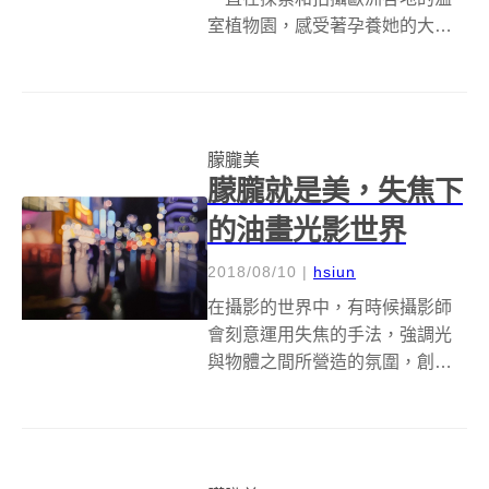
室植物園，感受著孕養她的大自
然植物帶來的靈感。
《Botanical》系列，收錄了她在
巴黎、布拉格和日內瓦的溫室中
拍攝的植物樣貌。 作品的構想來
朦朧美
自一日尋常的春天午後，她...
朦朧就是美，失焦下
的油畫光影世界
2018/08/10
|
hsiun
在攝影的世界中，有時候攝影師
會刻意運用失焦的手法，強調光
與物體之間所營造的氛圍，創造
出朦朧的美感。來自 Cape Town
的藝術家 Philip Barlow 將類似的
手法運用在油畫中，而使他的作
品自成一格。 他筆下的海灘或是