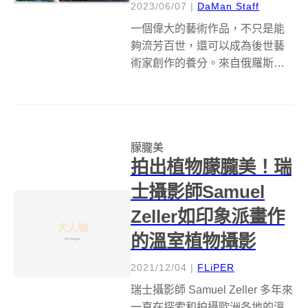
2023/06/07
|
DaMan Staff
一個偉大的藝術作品，不只是能
夠流芳百世，還可以成為後世藝
術家創作的養分。來自俄羅斯普
斯科夫的藝術家Timur Zagirov，
以歷史上最著名的畫作為靈感，
創作了一系列非比尋常的藝術作
品，而且不像一般藝術家都希望
朦朧美
觀眾可以靠近一點看，仔細欣賞
拍出植物朦朧美！瑞
作...
士攝影師Samuel
Zeller如印象派畫作
的溫室植物攝影
2021/12/04
|
FLiPER
瑞士攝影師 Samuel Zeller 多年來
一直在探索和拍攝歐洲各地的溫