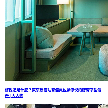
修悅體是什麼？東京新宿站警備員佐藤修悅的膠帶字型傳
奇 | 大人物