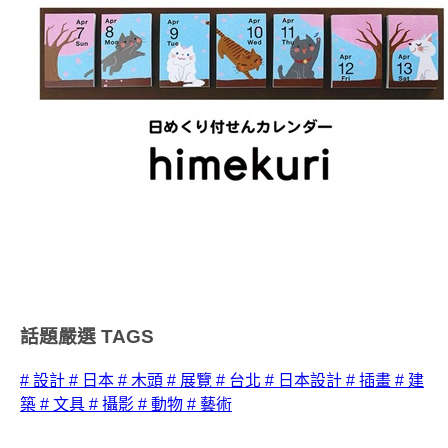
話題嚴選
TAGS
# 設計
# 日本
# 木頭
# 展覽
# 台北
# 日本設計
# 插畫
# 建
築
# 文具
# 攝影
# 動物
# 藝術