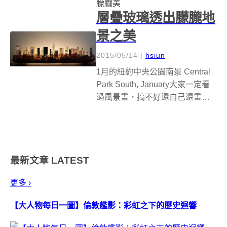
朦朧美
城市景色，看...
層疊玻璃透出朦朧地
景之美
2015/05/14
|
hsiun
1月的紐約中央公園南景 Central
Park South, January大家一定看
過風景畫，搞不好還自己還畫
過，不過通常大家看的都是畫在
紙上的風景畫，在緬因州
Waterville 的玻璃工作室 Stone
Ridge Glass，藝...
最新文章
LATEST
更多 ›
【大人物每日一圖】倫敦艦影：彩虹之下的歷史迴響