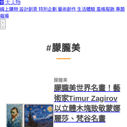
線上購物
設計創意
特別企劃
藝術創作
生活體驗
風格服飾
專題
報導
#朦朧美
朦朧美
朦朧美世界名畫！藝
術家Timur Zagirov
以立體木塊致敬蒙娜
麗莎、梵谷名畫