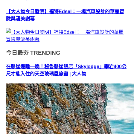
【大人物今日發明】福特Edsel：一場汽車設計的華麗冒
險與淒美謝幕
今日最夯
TRENDING
在懸崖邊睡一晚！秘魯懸崖飯店「Skylodge」攀岩400公
尺才能入住的天空玻璃屋旅宿 | 大人物