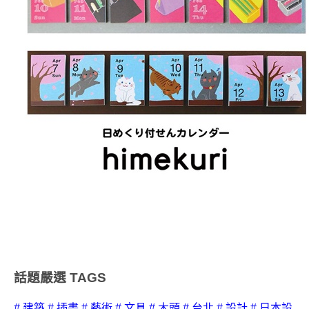
話題嚴選
TAGS
# 建築
# 插畫
# 藝術
# 文具
# 木頭
# 台北
# 設計
# 日本設