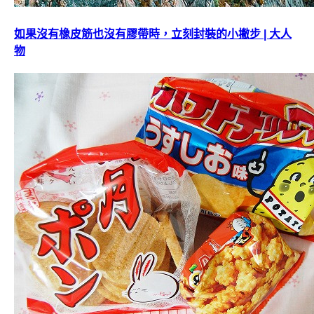
如果沒有橡皮筋也沒有膠帶時，立刻封裝的小撇步 | 大人
物