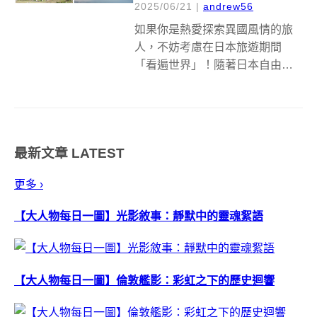
2025/06/21
|
andrew56
如果你是熱愛探索異國風情的旅
人，不妨考慮在日本旅遊期間
「看遍世界」！隨著日本自由行
趨勢越來越盛行，許多旅人會選
擇用深度自助旅行的方式，挖掘
隱藏版的在地景點。從被稱為
「日本阿瑪菲海岸」的和歌山漁
最新文章
LATEST
村，到「日本馬丘比丘」的竹田
城跡，再到神祕的北海...
更多 ›
【大人物每日一圖】光影敘事：靜默中的靈魂絮語
【大人物每日一圖】倫敦艦影：彩虹之下的歷史迴響