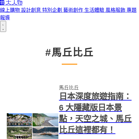
線上購物
設計創意
特別企劃
藝術創作
生活體驗
風格服飾
專題
報導
#馬丘比丘
馬丘比丘
日本深度旅遊指南：
6 大隱藏版日本景
點，天空之城、馬丘
比丘這裡都有！