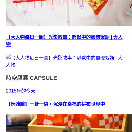
【大人物每日一圖】光影敘事：靜默中的靈魂絮語 | 大人
物
時空膠囊
CAPSULE
2015年的今天
【玩體驗】一針一線，沉浸在幸福的拼布世界中