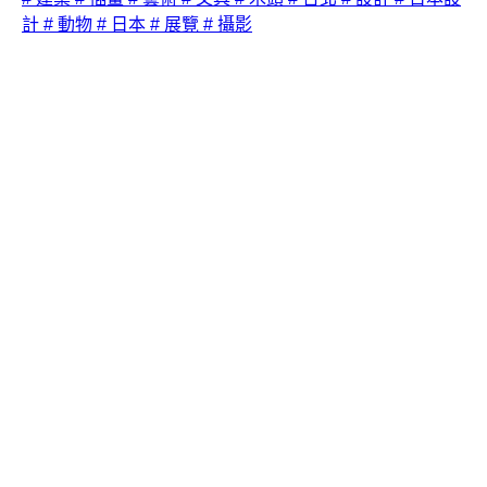
計
# 動物
# 日本
# 展覽
# 攝影