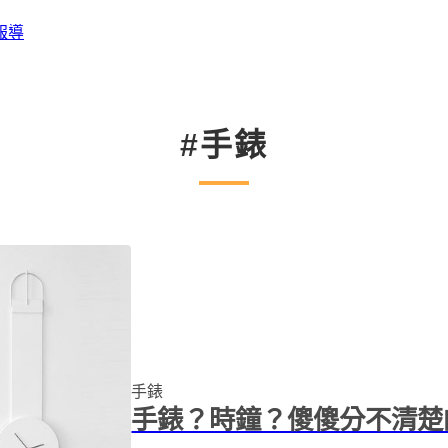
報導
#手錶
手錶
手錶？時鐘？傻傻分不清楚的Wa