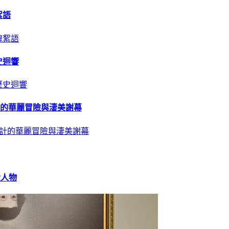
絮語
史迴響
計的華麗冒險與淒美謝幕
大人物