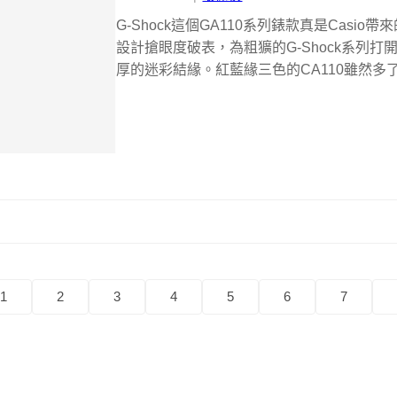
G-Shock這個GA110系列錶款真是Casi
設計搶眼度破表，為粗獷的G-Shock系列
厚的迷彩結緣。紅藍緣三色的CA110雖然多了
1
2
3
4
5
6
7