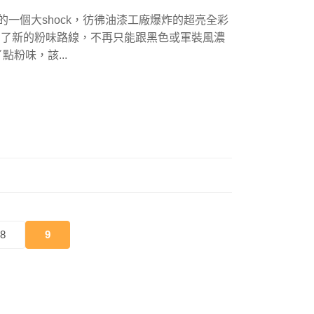
o帶來的一個大shock，彷彿油漆工廠爆炸的超亮全彩
打開了新的粉味路線，不再只能跟黑色或軍裝風濃
點粉味，該...
8
9