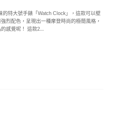
味的特大號手錶「Watch Clock」，這款可以壁
與強烈配色，呈現出一種摩登時尚的極簡風格，
覺呢！ 這款2...