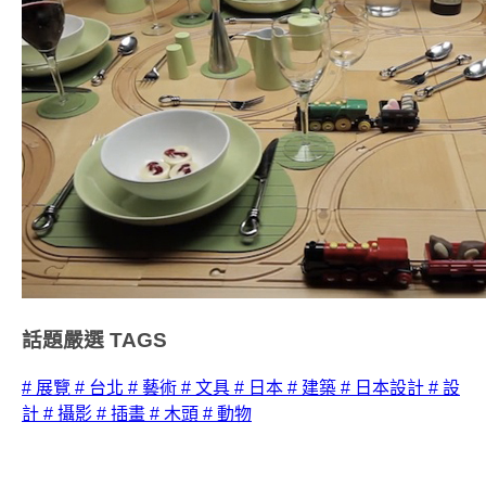
話題嚴選
TAGS
# 展覽
# 台北
# 藝術
# 文具
# 日本
# 建築
# 日本設計
# 設
計
# 攝影
# 插畫
# 木頭
# 動物