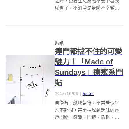
之外，更要注意身體不要中暑或
感冒了，不過若是身體不幸微
恙，成藥只是暫緩之計，最好還
是去看醫生對症下藥。然而，身
體的病痛你會求醫，心裡的傷痕
呢？如果真的說不出來，或覺得
貼紙
只是心靈小小受傷，「勵志牌紋
連門都擋不住的可愛
身貼紙」也許可以當...
魅力！「Made of
Sundays」療癒系門
貼
2015/10/06
|
hsiun
自從有了紙膠帶後，平常看似平
凡不起眼，甚至枯燥到乏味的電
燈開關、鍵盤、門把、窗框、收
納用的瓶瓶罐罐甚至抽屜箱子，