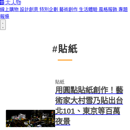
線上購物
設計創意
特別企劃
藝術創作
生活體驗
風格服飾
專題
報導
#貼紙
貼紙
用圓點貼紙創作！藝
術家大村雪乃貼出台
北101、東京等百萬
夜景