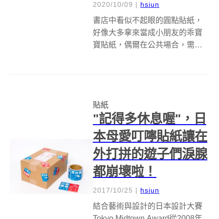
2020/10/09
|
hsiun
書店中看似不起眼的圓點貼紙，
好像大多拿來當成小朋友的乖寶
寶貼紙，偶爾在公共場合，需要
對人群進行分類、識別時，也派
得上用場，聽起來好像就是純粹
的工具類貼紙，殊不知在藝術家
大村雪乃眼中，這些貼紙可是和
貼紙
夜景一樣美麗。 大村將攝影中常
"記得多休息喔"，日
用的散景技巧，...
本母愛叮嚀貼紙讓在
外打拼的遊子們淚腺
都崩壞啦！
2017/10/25
|
hsiun
結合藝術與設計的日本設計大賽
Tokyo Midtown Award從2008年