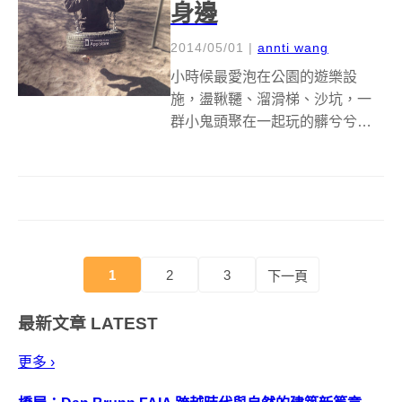
身邊
2014/05/01
|
annti wang
小時候最愛泡在公園的遊樂設
施，盪鞦韆、溜滑梯、沙坑，一
群小鬼頭聚在一起玩的髒兮兮不
亦樂乎，到了回家時刻會依依不
捨充滿期待地告訴自己「我下次
還要來玩」，長大後手上的玩具
車換成智慧型手機，提供各種強
大娛樂功能的高科技玩具，但是
在放下手機的瞬間，...
1
2
3
下一頁
最新文章
LATEST
更多 ›