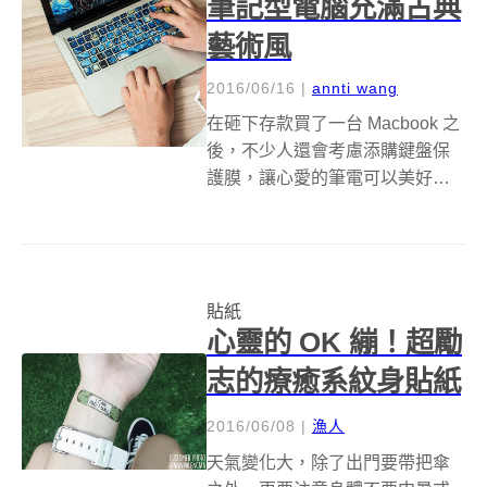
筆記型電腦充滿古典
藝術風
2016/06/16
|
annti wang
在砸下存款買了一台 Macbook 之
後，不少人還會考慮添購鍵盤保
護膜，讓心愛的筆電可以美好如
新，不過矽膠膜能玩的花樣總是
比較少，於是鍵盤貼紙成了不錯
的選擇，它可以讓黑色的鍵盤變
成各種顏色之外，還能變成一幅
貼紙
美麗的世界名畫！ Anna 和 S...
心靈的 OK 繃！超勵
志的療癒系紋身貼紙
2016/06/08
|
漁人
天氣變化大，除了出門要帶把傘