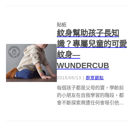
突然變成發揮生活創意的最佳場
所，好像開創意趴一樣，怎麼貼
怎麼繽紛歡樂。最近芬蘭設計品
貼紙
牌Made of Sundays，推出了以
紋身幫助孩子長知
環...
識？專屬兒童的可愛
紋身—
WUNDERCUB
2015/05/13
|
群眾觀點
每個孩子都是父母的寶，學齡前
的小朋友在自我學習的階段，都
會不斷探索周遭任何會吸引他目
光的人事物，藉此培養基本的溝
通技能、拼音與認字能力。 根據
過去的研究顯示，就字彙能力來
說，一般純文字的背誦學習，不