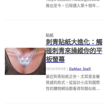
推出至今，已經邁入第十個年
頭，今年度的主題是東京，評審
在1162個參賽作品中，選出8個作
品，其中，來自神奈川縣的山中
桃子，以作品「母からの仕送り
貼紙
シール」拿下二等獎...
刺青貼紙大進化：觸
碰刺青來操縱你的平
板螢幕
2016/09/09
|
DaMan Staff
最近刺青貼紙正夯，尤其是金屬
質感的款式，從設計小店到國際
性的購物網站都看得到類似商
品。而麻省理工（MIT）附設實驗
室看見流行背後的科技開發可能
性，打算與微軟合作，讓刺青貼