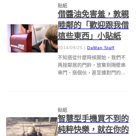
貼紙
見得能夠有效地讓孩童正確拼出
借醬油免害羞，敦親
每一個字，以及...
睦鄰的「歡迎跟我借
這些東西」小貼紙
2014/09/25
|
DaMan Staff
不知道從什麼時候開始，我們不
再按鄰居的門鈴，放棄到隔壁串
串門、搭個伙，甚至連對門的人
長得是圓是扁，可能都搞不太清
楚。最近瑞士某些社區吹起
Pumpipumpe 計畫的風潮，希望
藉由簡單的貼紙，和人們互助合
貼紙
作的本能，鼓勵居民重新和鄰居
智慧型手機買不到的
當朋友！...
純粹快樂，就在你的