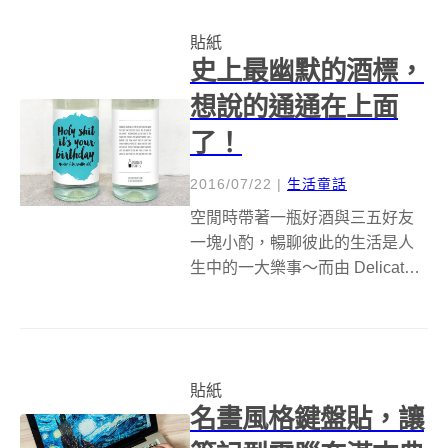
紙進化到下一步。 他們稱這項計
貼紙
畫為 DuoSkin，目的在於研發出
史上最幽默的酒標，
可以...
想說的通通在上面
了！
2016/07/22
|
生活童話
空閒時帶著一瓶好酒與三五好友
一塊小酌，暢聊彼此的生活是人
生中的一大樂事～而由 Delicate
Estates 公司所設計的趣味酒標，
上頭印有許多黑色幽默的文字留
言，適用場合有：生日、分手、
被開除等等歡樂或是難過的時
貼紙
機。幽默的特製酒標相信你...
名畫風格鍵盤貼，讓