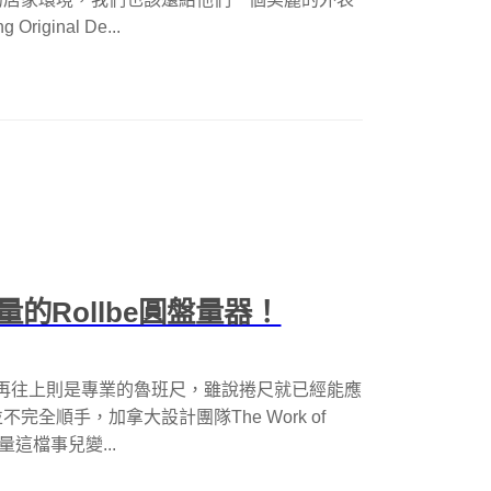
ginal De...
的Rollbe圓盤量器！
m，再往上則是專業的魯班尺，雖說捲尺就已經能應
全順手，加拿大設計團隊The Work of
量這檔事兒變...