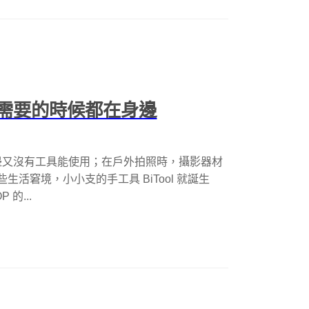
.0，需要的時候都在身邊
邊又沒有工具能使用；在戶外拍照時，攝影器材
些生活窘境，小小支的手工具 BiTool 就誕生
 的...