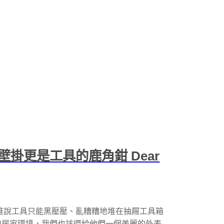
掛更是工具的鹿角鉗 Dear
誰說工具只能黑壓壓、亂糟糟地堆在抽屜工具箱
的居家環境，我們也該還給他們一個美麗的外表