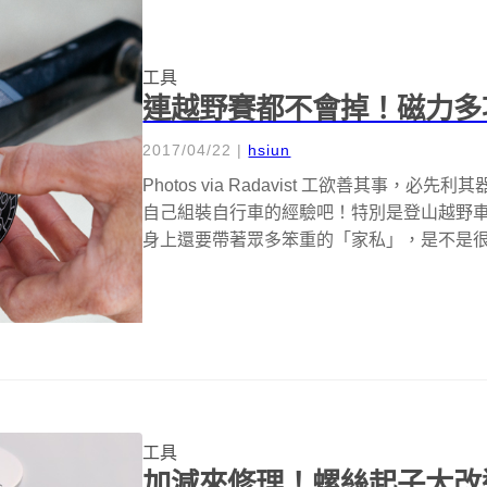
工具
連越野賽都不會掉！磁力多
2017/04/22
|
hsiun
Photos via Radavist 工欲善其事
自己組裝自行車的經驗吧！特別是登山越野
身上還要帶著眾多笨重的「家私」，是不是很麻煩
工具
加減來修理！螺絲起子大改