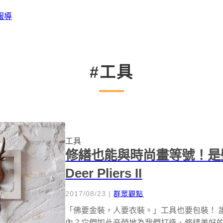
報導
#工具
工具
修繕也能與時尚畫等號！是壁
Deer Pliers II
2017/08/23
|
群眾觀點
「佛要金裝，人要衣裝。」工具也要包裝！ 
內？它們如此辛勞地為我們打造、修繕美好