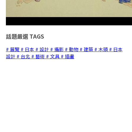
話題嚴選
TAGS
# 展覽
# 日本
# 設計
# 攝影
# 動物
# 建築
# 木頭
# 日本
設計
# 台北
# 藝術
# 文具
# 插畫