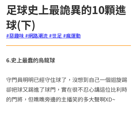
足球史上最詭異的10顆進
球(下)
#惡趣味
#網路潮流
#世足
#瘋運動
6.史上最蠢的烏龍球
守門員明明已經守住球了，沒想到自己一個迴旋踢
卻把球又踢進了球門，實在很不忍心講這位比利時
的門將，但瞧瞧旁邊的主播笑的多大聲啊XD~