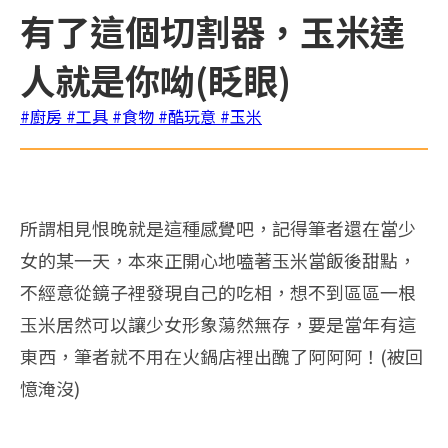
有了這個切割器，玉米達
人就是你呦(眨眼)
#廚房
#工具
#食物
#酷玩意
#玉米
所謂相見恨晚就是這種感覺吧，記得筆者還在當少
女的某一天，本來正開心地嗑著玉米當飯後甜點，
不經意從鏡子裡發現自己的吃相，想不到區區一根
玉米居然可以讓少女形象蕩然無存，要是當年有這
東西，筆者就不用在火鍋店裡出醜了阿阿阿！(被回
憶淹沒)