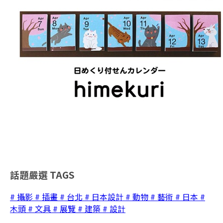
話題嚴選
TAGS
# 攝影
# 插畫
# 台北
# 日本設計
# 動物
# 藝術
# 日本
#
木頭
# 文具
# 展覽
# 建築
# 設計