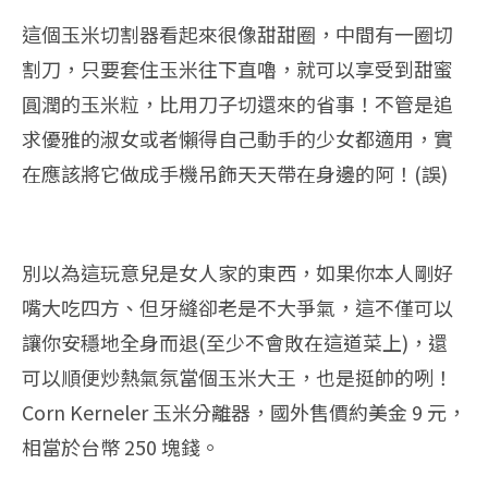
這個玉米切割器看起來很像甜甜圈，中間有一圈切
割刀，只要套住玉米往下直嚕，就可以享受到甜蜜
圓潤的玉米粒，比用刀子切還來的省事！不管是追
求優雅的淑女或者懶得自己動手的少女都適用，實
在應該將它做成手機吊飾天天帶在身邊的阿！(誤)
別以為這玩意兒是女人家的東西，如果你本人剛好
嘴大吃四方、但牙縫卻老是不大爭氣，這不僅可以
讓你安穩地全身而退(至少不會敗在這道菜上)，還
可以順便炒熱氣氛當個玉米大王，也是挺帥的咧！
Corn Kerneler 玉米分離器，國外售價約美金 9 元，
相當於台幣 250 塊錢。