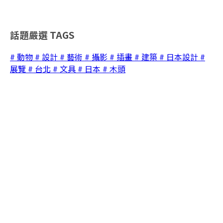
話題嚴選
TAGS
# 動物
# 設計
# 藝術
# 攝影
# 插畫
# 建築
# 日本設計
#
展覽
# 台北
# 文具
# 日本
# 木頭