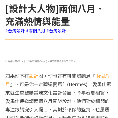
[設計大人物]兩個八月．
充滿熱情與能量
#台灣設計
#兩個八月
#台灣設計
左為盧袗雲(Cloud)，右為莊瑞豪(Owen)。攝於兩個八月的工作室。
如果你不在
設計
圈，你也許有可能沒聽過『
兩個八
月
』，可是你一定聽過愛馬仕(Hermes)，愛馬仕素
來就注重鼓勵當地文化設計發展，今年春夏櫥窗，
愛馬仕便邀請兩個八月團隊設計，他們對於細節的
專注跟講究引人矚目，其對於環保的堅持，也屢屢
出現在他們的設計作品中。我們這次也特別專訪到