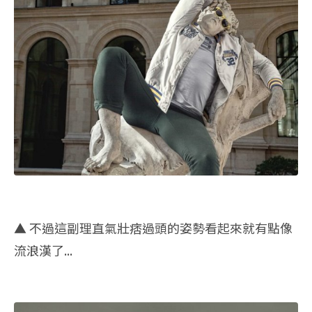
▲ 不過這副理直氣壯痞過頭的姿勢看起來就有點像
流浪漢了...