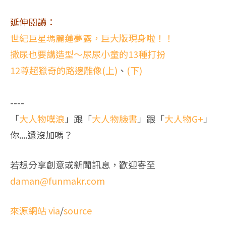
延伸閱讀：
世紀巨星瑪麗蓮夢露，巨大版現身啦！！
撒尿也要講造型～尿尿小童的13種打扮
12尊超獵奇的路邊雕像(上)
、
(下)
----
「
大人物噗浪
」跟「
大人物臉書
」跟「
大人物G+
」
你....還沒加嗎？
若想分享創意或新聞訊息，歡迎寄至
daman@funmakr.com
來源網站 via
/
source