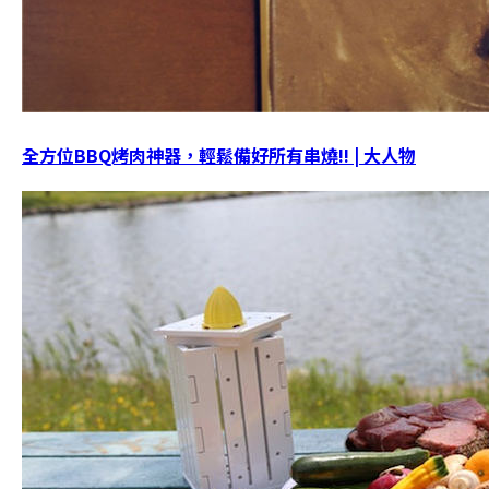
全方位BBQ烤肉神器，輕鬆備好所有串燒!! | 大人物