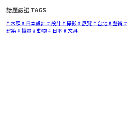
話題嚴選
TAGS
# 木頭
# 日本設計
# 設計
# 攝影
# 展覽
# 台北
# 藝術
#
建築
# 插畫
# 動物
# 日本
# 文具