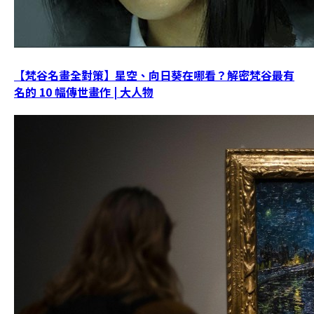
【梵谷名畫全對策】星空、向日葵在哪看？解密梵谷最有
名的 10 幅傳世畫作 | 大人物