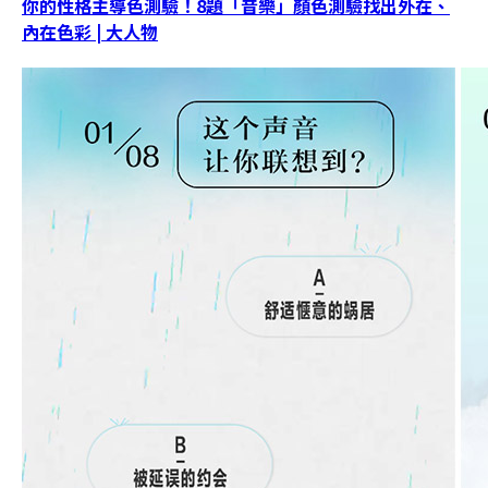
你的性格主導色測驗！8題「音樂」顏色測驗找出外在、
內在色彩 | 大人物