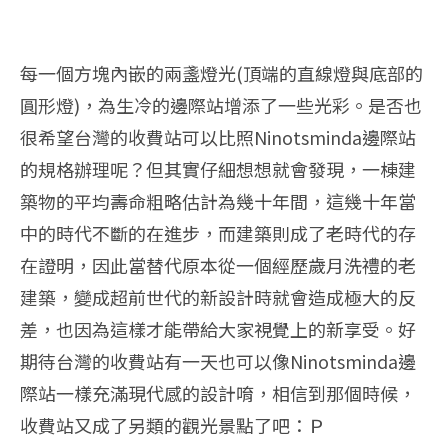
每一個方塊內嵌的兩盞燈光(頂端的直線燈與底部的
圓形燈)，為生冷的邊際站增添了一些光彩。是否也
很希望台灣的收費站可以比照Ninotsminda邊際站
的規格辦理呢？但其實仔細想想就會發現，一棟建
築物的平均壽命粗略估計為幾十年間，這幾十年當
中的時代不斷的在進步，而建築則成了老時代的存
在證明，因此當替代原本從一個經歷歲月洗禮的老
建築，變成超前世代的新設計時就會造成極大的反
差，也因為這樣才能帶給大家視覺上的新享受。好
期待台灣的收費站有一天也可以像Ninotsminda邊
際站一樣充滿現代感的設計唷，相信到那個時候，
收費站又成了另類的觀光景點了吧：Ｐ