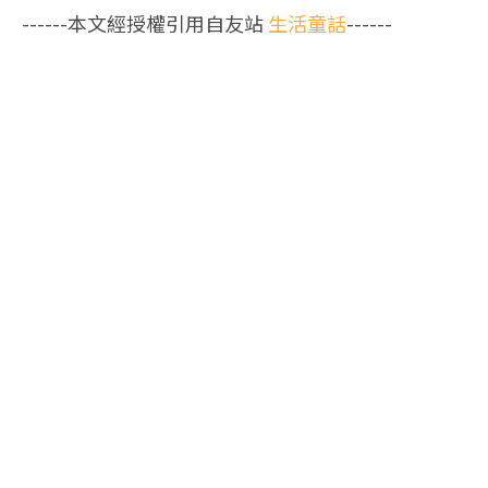
------本文經授權引用自友站
生活童話
------