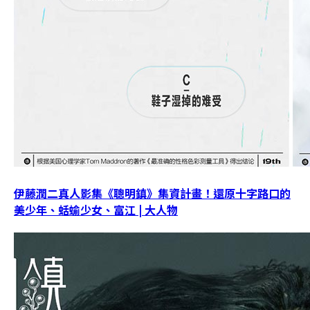
伊藤潤二真人影集《聰明鎮》集資計畫！還原十字路口的
美少年、蛞蝓少女、富江 | 大人物