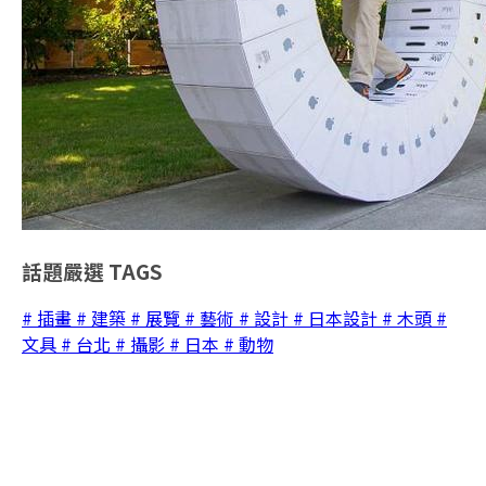
話題嚴選
TAGS
# 插畫
# 建築
# 展覽
# 藝術
# 設計
# 日本設計
# 木頭
#
文具
# 台北
# 攝影
# 日本
# 動物