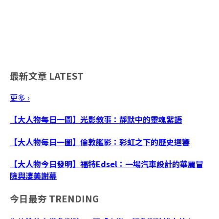
最新文章
LATEST
更多 ›
【大人物每日一圖】光影敘事：靜默中的靈魂絮語
【大人物每日一圖】倫敦艦影：彩虹之下的歷史迴響
【大人物今日發明】福特Edsel：一場汽車設計的華麗冒
險與淒美謝幕
今日最夯
TRENDING