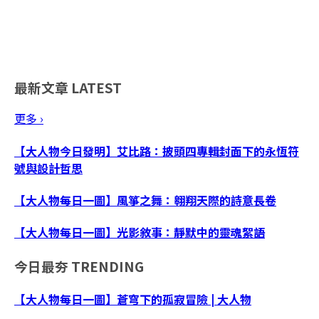
最新文章
LATEST
更多 ›
【大人物今日發明】艾比路：披頭四專輯封面下的永恆符
號與設計哲思
【大人物每日一圖】風箏之舞：翱翔天際的詩意長卷
【大人物每日一圖】光影敘事：靜默中的靈魂絮語
今日最夯
TRENDING
【大人物每日一圖】蒼穹下的孤寂冒險 | 大人物