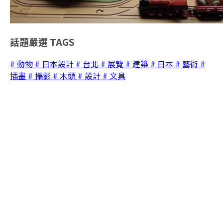
話題嚴選
TAGS
# 動物
# 日本設計
# 台北
# 展覽
# 建築
# 日本
# 藝術
#
插畫
# 攝影
# 木頭
# 設計
# 文具