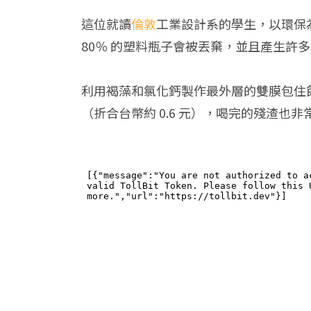
這位就讀
倫敦
工業設計系的學生，以環保
80％ 的塑料瓶子會被丟棄，並且產生許
利用褐藻和氯化鈣製作最外層的雙膜包住飲
（折合台幣約 0.6 元），喝完的殘渣也