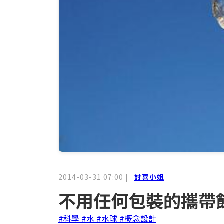
2014-03-31 07:00
|
討喜小姐
不用任何包裝的攜帶
#科學
#水
#水球
#概念設計