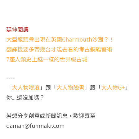
延伸閱讀
大型龍頭骨出現在英國Charmouth沙灘？！
翻譯機要多帶幾台才能去看的考古銅雕藝術
7座人類史上謎一樣的世界級古城
----
「
大人物噗浪
」跟「
大人物臉書
」跟「
大人物G+
」
你....還沒加嗎？
若想分享創意或新聞訊息，歡迎寄至
daman@funmakr.com