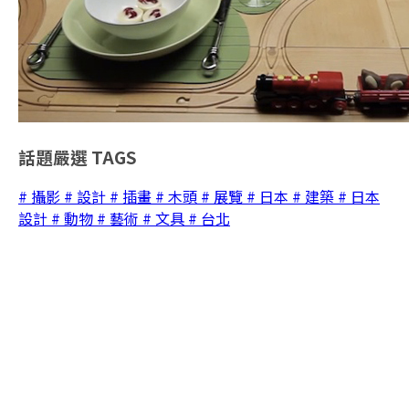
話題嚴選
TAGS
# 攝影
# 設計
# 插畫
# 木頭
# 展覽
# 日本
# 建築
# 日本
設計
# 動物
# 藝術
# 文具
# 台北