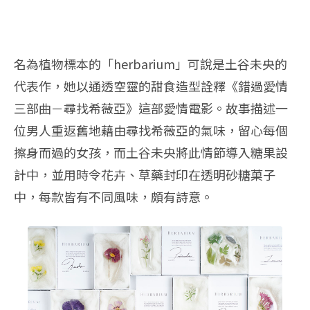
名為植物標本的「herbarium」可說是土谷未央的
代表作，她以通透空靈的甜食造型詮釋《錯過愛情
三部曲－尋找希薇亞》這部愛情電影。故事描述一
位男人重返舊地藉由尋找希薇亞的氣味，留心每個
擦身而過的女孩，而土谷未央將此情節導入糖果設
計中，並用時令花卉、草藥封印在透明砂糖菓子
中，每款皆有不同風味，頗有詩意。