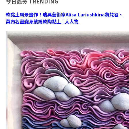
今日最夯
TRENDING
軟黏土風景畫作！瑞典藝術家Alisa Lariushkina將梵谷、
莫內名畫變身繽紛軟陶黏土 | 大人物