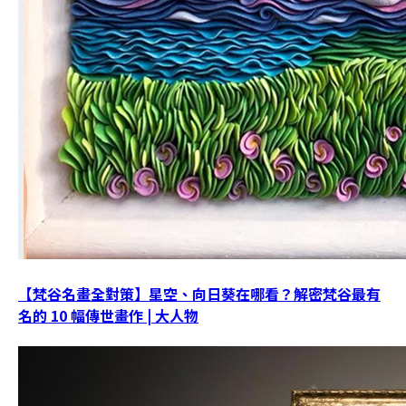
【梵谷名畫全對策】星空、向日葵在哪看？解密梵谷最有
名的 10 幅傳世畫作 | 大人物