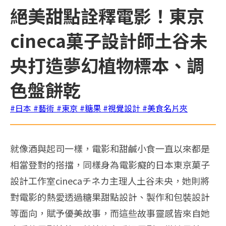
絕美甜點詮釋電影！東京
cineca菓子設計師土谷未
央打造夢幻植物標本、調
色盤餅乾
#日本
#藝術
#東京
#糖果
#視覺設計
#美食名片夾
就像酒與起司一樣，電影和甜鹹小食一直以來都是
相當登對的搭擋，同樣身為電影癡的日本東京菓子
設計工作室cinecaチネカ主理人土谷未央，她則將
對電影的熱愛透過糖果甜點設計、製作和包裝設計
等面向，賦予優美故事，而這些故事靈感皆來自她