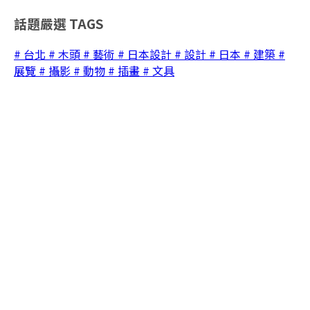
話題嚴選
TAGS
# 台北
# 木頭
# 藝術
# 日本設計
# 設計
# 日本
# 建築
#
展覽
# 攝影
# 動物
# 插畫
# 文具