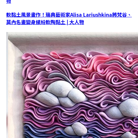
物
軟黏土風景畫作！瑞典藝術家Alisa Lariushkina將梵谷、
莫內名畫變身繽紛軟陶黏土 | 大人物