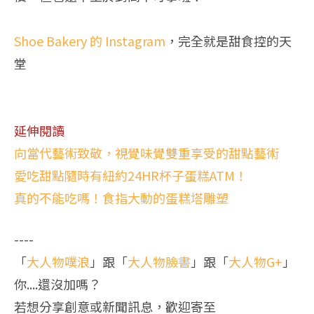
Shoe Bakery 的 Instagram
，完全就是甜食控的天
堂
延伸閱讀
向當代藝術致敬，視覺味覺雙重享受的甜點藝術
愛吃甜點隨時有紐約24HR杯子蛋糕ATM！
真的不能吃嗎！食指大動的蛋糕塔雕塑
----
「
大人物噗浪
」跟「
大人物臉書
」跟「
大人物G+
」
你....還沒加嗎？
若想分享創意或新聞訊息，歡迎寄至