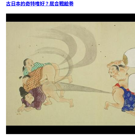
古日本的奇特嗜好？屁合戦絵巻