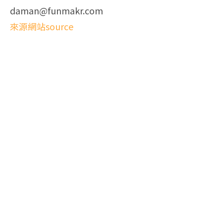
daman@funmakr.com
來源網站source