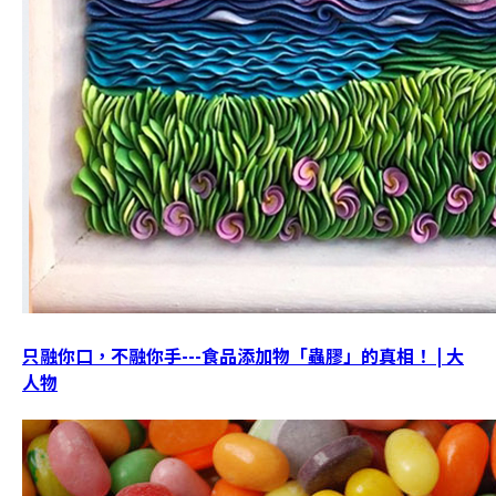
只融你口，不融你手---食品添加物「蟲膠」的真相！ | 大
人物