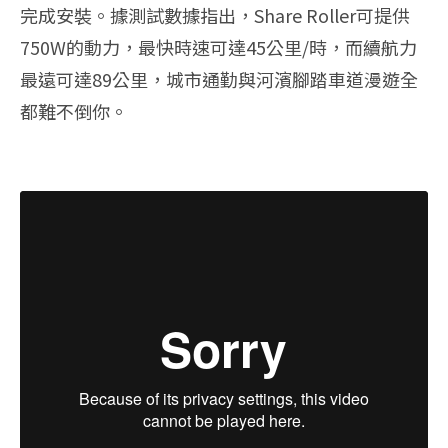
完成安裝。據測試數據指出，Share Roller可提供
750W的動力，最快時速可達45公里/時，而續航力
最遠可達89公里，城市通勤與河濱腳踏車道漫遊全
都難不倒你。