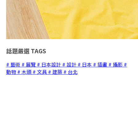
話題嚴選
TAGS
# 藝術
# 展覽
# 日本設計
# 設計
# 日本
# 插畫
# 攝影
#
動物
# 木頭
# 文具
# 建築
# 台北