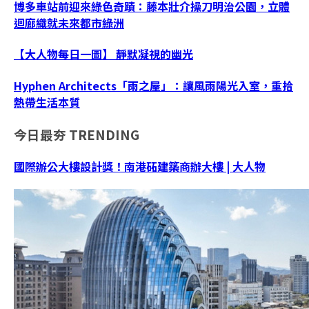
博多車站前迎來綠色奇蹟：藤本壯介操刀明治公園，立體
迴廊織就未來都市綠洲
【大人物每日一圖】 靜默凝視的幽光
Hyphen Architects「雨之屋」：讓風雨陽光入室，重拾
熱帶生活本質
今日最夯
TRENDING
國際辦公大樓設計獎！南港砳建築商辦大樓 | 大人物