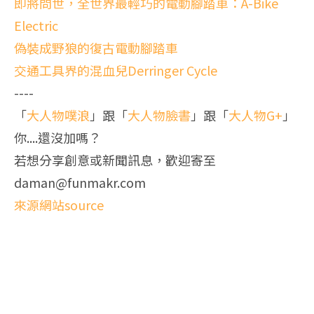
即將問世，全世界最輕巧的電動腳踏車：A-Bike
Electric
偽裝成野狼的復古電動腳踏車
交通工具界的混血兒Derringer Cycle
----
「
大人物噗浪
」跟「
大人物臉書
」跟「
大人物G+
」
你....還沒加嗎？
若想分享創意或新聞訊息，歡迎寄至
daman@funmakr.com
來源網站source