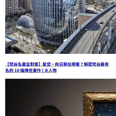
【梵谷名畫全對策】星空、向日葵在哪看？解密梵谷最有
名的 10 幅傳世畫作 | 大人物