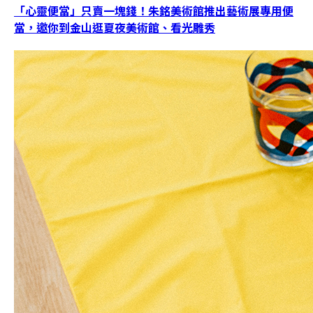
「心靈便當」只賣一塊錢！朱銘美術館推出藝術展專用便
當，邀你到金山逛夏夜美術館、看光雕秀