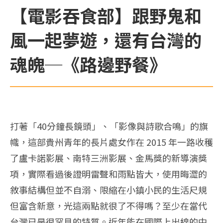
【電影吞食部】跟野鬼和
風一起夢遊，還有台灣的
魂魄─《路邊野餐》
打著「40分鐘長鏡頭」、「影像與詩歌合鳴」的旗
幟，這部貴州青年的長片處女作在 2015 年一路收穫
了盧卡諾影展、南特三洲影展、金馬獎的新導演獎
項，實際看過後證明雷聲和雨點皆大，使用晦澀的
敘事結構但並不自溺、限縮在小鎮小民的生活尺規
但富含新意，光這兩點就很了不得嗎？至少在當代
台灣已是很罕見的特質。近年能在國際上出線的中