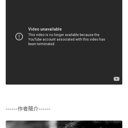
------作者簡介------