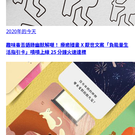
2020年的今天
趣味毒舌語錄幽默解嘲！ 療癒插畫 X 厭世文案「負能量生
活指引卡」嘖嘖上線 25 分鐘火速達標