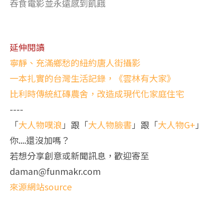
吞食電影並永遠感到飢餓
延伸閱讀
寧靜、充滿鄉愁的紐約唐人街攝影
一本扎實的台灣生活記錄，《雲林有大家》
比利時傳統紅磚農舍，改造成現代化家庭住宅
----
「
大人物噗浪
」跟「
大人物臉書
」跟「
大人物G+
」
你....還沒加嗎？
若想分享創意或新聞訊息，歡迎寄至
daman@funmakr.com
來源網站source