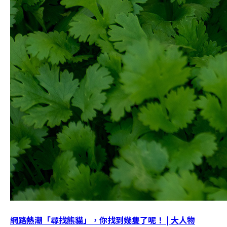
網路熱潮「尋找熊貓」，你找到幾隻了呢！ | 大人物