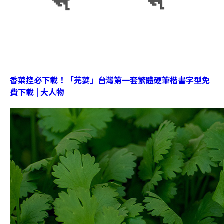
香菜控必下載！「芫荽」台灣第一套繁體硬筆楷書字型免
費下載 | 大人物