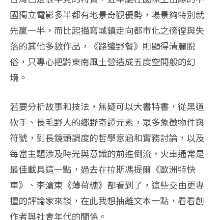
國獨立電影多半都有地景奇觀優勢，場景夠特別就
先贏一半，而比起描寫城鎮走向都市化之徬徨與失
落的其他多數作品，《路邊野餐》則顯得清麗脫
俗，只專心把黔東南風土營造成五度空間般的幻
境。
若要分析故事和技法，無疑可以大書特書，從黑道
砍手、長毛野人的鄉野奇譚元素，眾多象徵物件與
符號，到長鏡頭調度的哲學意涵和實務討論，以及
每當主題涉及時光與意識的前進倒流，火車通常是
最佳載具這一點，過去在拉斯馮提爾《歐洲特快
車》、李滄東《薄荷糖》都看到了，這些交由更專
擅的評論家來談，在此我想抽離文本一點，看看創
作者與社會年代的關係。