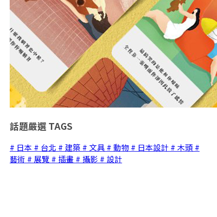
話題嚴選
TAGS
# 日本
# 台北
# 建築
# 文具
# 動物
# 日本設計
# 木頭
#
藝術
# 展覽
# 插畫
# 攝影
# 設計