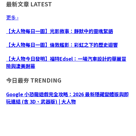
最新文章
LATEST
更多 ›
【大人物每日一圖】光影敘事：靜默中的靈魂絮語
【大人物每日一圖】倫敦艦影：彩虹之下的歷史迴響
【大人物今日發明】福特Edsel：一場汽車設計的華麗冒
險與淒美謝幕
今日最夯
TRENDING
Google 小恐龍遊戲完全攻略：2026 最新隱藏變體版與即
玩連結 (含 3D、武器版) | 大人物