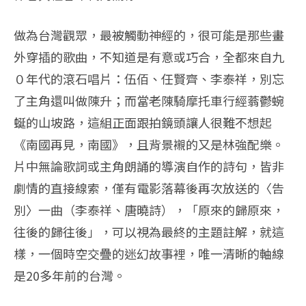
做為台灣觀眾，最被觸動神經的，很可能是那些畫
外穿插的歌曲，不知道是有意或巧合，全都來自九
０年代的滾石唱片：伍佰、任賢齊、李泰祥，別忘
了主角還叫做陳升；而當老陳騎摩托車行經蓊鬱蜿
蜒的山坡路，這組正面跟拍鏡頭讓人很難不想起
《南國再見，南國》，且背景襯的又是林強配樂。
片中無論歌詞或主角朗誦的導演自作的詩句，皆非
劇情的直接線索，僅有電影落幕後再次放送的〈告
別〉一曲（李泰祥、唐曉詩），「原來的歸原來，
往後的歸往後」，可以視為最終的主題註解，就這
樣，一個時空交疊的迷幻故事裡，唯一清晰的軸線
是20多年前的台灣。