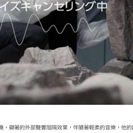
0X 防噪耳機，顯著的外部聲響阻隔效果，伴隨著輕柔的音樂