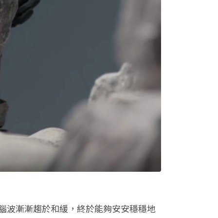
，他的腦波漸漸趨於和緩，終於能夠安安穩穩地