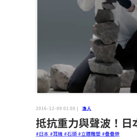
2016-12-09 01:00
|
漁人
抵抗重力與聲波！日
#日本
#耳機
#石頭
#立體雕塑
#疊疊樂