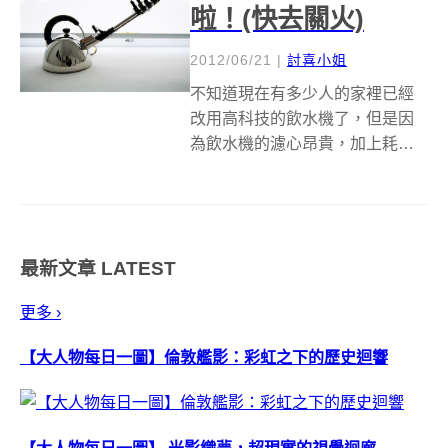
啦！(快去關火)
2012/06/21
|
討喜小姐
不知道現在有多少人的家裡已經
改用高科技的飲水機了，但是因
為飲水機的濾心昂貴，加上耗電
量高，還是有不少人喜歡用傳統
的方式燒開水，在很多充滿台灣
居家風情的短片中，常常可以看
到老媽媽聽到尖銳的燒水聲跑去
最新文章
LATEST
廚房關火，燒水的尖銳叫聲在每
個人的回憶中佔據...
更多 ›
【大人物每日一圖】倫敦艦影：彩虹之下的歷史迴響