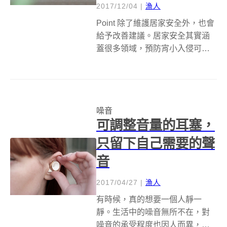
2017/12/04
|
漁人
Point 除了維護居家安全外，也會
給予改善建議。居家安全其實涵
蓋很多領域，預防宵小入侵可以
加裝密碼鎖、聘僱保全，防止火
災可以安裝煙霧偵測器和灑水裝
置，但若要一項一項打造出安全
的城堡，花錢是一回事，隱私又
噪音
是另一個課題了。畢竟誰都不希
可調整音量的耳塞，
望自己的...
只留下自己需要的聲
音
2017/04/27
|
漁人
有時候，真的想要一個人靜一
靜。生活中的噪音無所不在，對
噪音的承受程度也因人而異，無