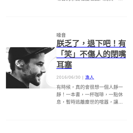
論是搖滾演唱會、飛機上哭鬧不
止的孩子，甚至是城市日常的嘈
雜，這些噪音容易使人分心、煩
躁，而需要專注於眼前事物的
噪音
人，就紛紛帶上耳機或耳塞來因
朕乏了，退下吧！有
應。 巧遇前女友，一...
「笑」不傷人的閉嘴
耳塞
2016/06/30
|
漁人
有時候，真的會很想一個人靜一
靜！一本書，一杯咖啡，一點休
息，暫時逃離塵世的喧囂，讓心
靈能夠有個喘息與反省的空間，
甚至搭飛機，來一趟一個人的背
包旅行。但這時，若是旁邊有人
一直嘰嘰喳喳，要怎麼在阻隔聲