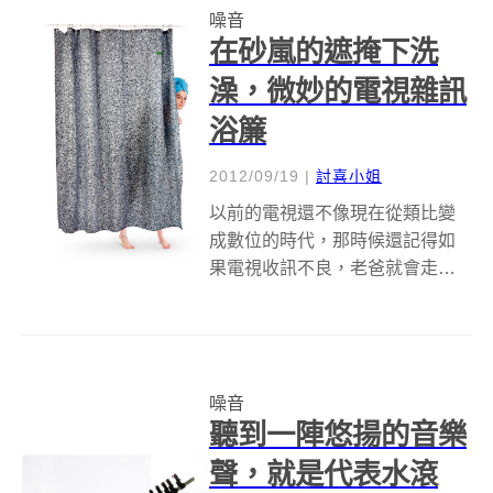
噪音
音的同時，清楚地告訴對方：
在砂嵐的遮掩下洗
「我不想聽！請你閉...
澡，微妙的電視雜訊
浴簾
2012/09/19
|
討喜小姐
以前的電視還不像現在從類比變
成數位的時代，那時候還記得如
果電視收訊不良，老爸就會走到
屋頂去調整天線，媽媽會走到電
視前面猛拍電視，隨著「啪、
啪、啪」的聲音，電視螢幕也隨
著節奏從雜訊變成不太清晰的畫
噪音
質。有時候看電視看到睡著的時
聽到一陣悠揚的音樂
候，醒來才發現電視...
聲，就是代表水滾