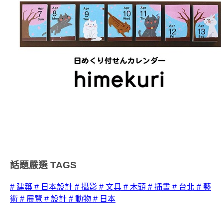
話題嚴選
TAGS
# 建築
# 日本設計
# 攝影
# 文具
# 木頭
# 插畫
# 台北
# 藝
術
# 展覽
# 設計
# 動物
# 日本