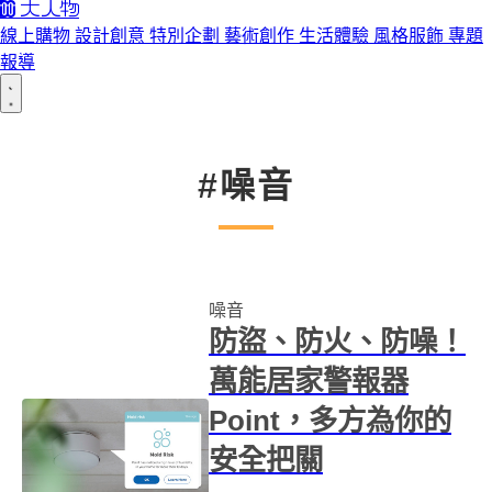
線上購物
設計創意
特別企劃
藝術創作
生活體驗
風格服飾
專題
報導
#噪音
噪音
防盜、防火、防噪！
萬能居家警報器
Point，多方為你的
安全把關