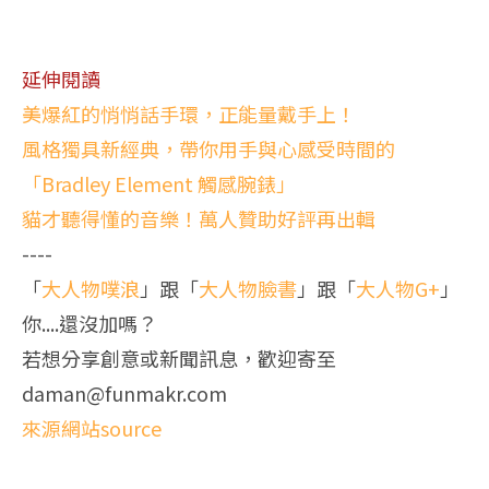
延伸閱讀
美爆紅的悄悄話手環，正能量戴手上！
風格獨具新經典，帶你用手與心感受時間的
「Bradley Element 觸感腕錶」
貓才聽得懂的音樂！萬人贊助好評再出輯
----
「
大人物噗浪
」跟「
大人物臉書
」跟「
大人物G+
」
你....還沒加嗎？
若想分享創意或新聞訊息，歡迎寄至
daman@funmakr.com
來源網站source