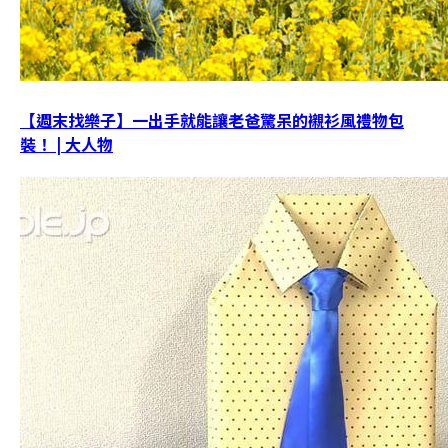
【週末找樂子】一出手就能讓老爸驚呆的襯衫風禮物包
裝！ | 大人物