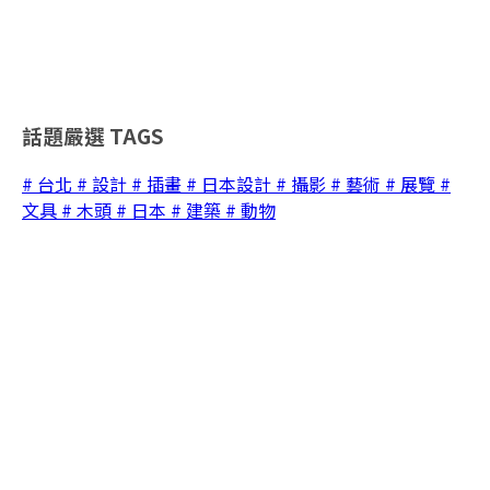
話題嚴選
TAGS
# 台北
# 設計
# 插畫
# 日本設計
# 攝影
# 藝術
# 展覽
#
文具
# 木頭
# 日本
# 建築
# 動物