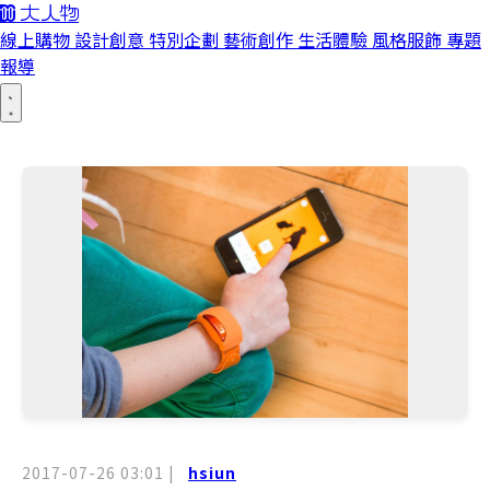
線上購物
設計創意
特別企劃
藝術創作
生活體驗
風格服飾
專題
報導
2017-07-26 03:01
|
hsiun