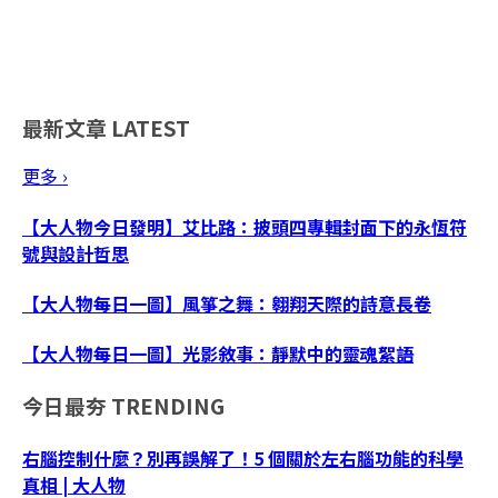
最新文章
LATEST
更多 ›
【大人物今日發明】艾比路：披頭四專輯封面下的永恆符
號與設計哲思
【大人物每日一圖】風箏之舞：翱翔天際的詩意長卷
【大人物每日一圖】光影敘事：靜默中的靈魂絮語
今日最夯
TRENDING
右腦控制什麼？別再誤解了！5 個關於左右腦功能的科學
真相 | 大人物