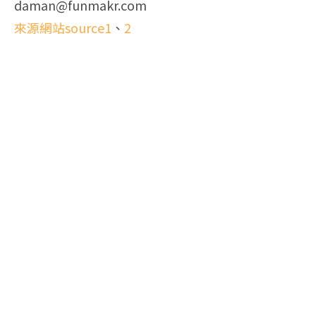
daman@funmakr.com
來源網站source1
、
2