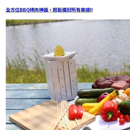
全方位BBQ烤肉神器，輕鬆備好所有串燒!!