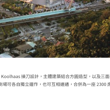
 Koolhaas 操刀設計，主體建築結合方圓造型，以及
式劇場可各自獨立運作，也可互相連通，合併為一座 2300