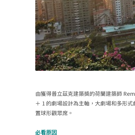
由獲得普立茲克建築獎的荷蘭建築師 Rem
＋ 1 的劇場設計為主軸，大劇場和多形
置球形觀眾席。
必看原因