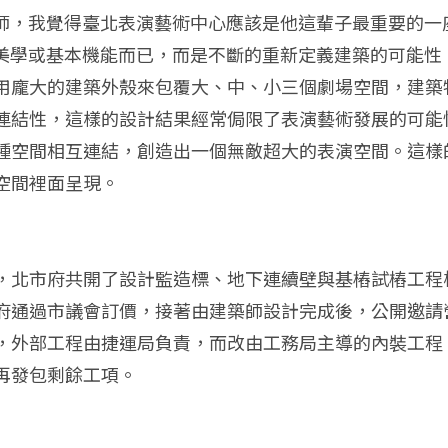
位建築大師，我覺得臺北表演藝術中心應該是他這輩子最重要
只是建築美學或基本機能而已，而是不斷的重新定義建築的可
用龐大的建築外殼來包覆大、中、小三個劇場空間，建築
性，這樣的設計結果經常侷限了表演藝術發展的可能性。在 R
種空間相互連結，創造出一個無敵超大的表演空間。這樣
空間裡面呈現。
，北市府共開了設計監造標、地下連續壁與基樁試樁工程
府通過市議會訂價，接著由建築師設計完成後，公開邀請
，外部工程由捷運局負責，而改由工務局主導的內裝工程
再發包剩餘工項。