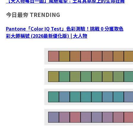
【大人物每日一圖】風馳電掣：土耳其草原上的生命狂舞
今日最夯
TRENDING
Pantone「Color IQ Test」色彩測驗！挑戰 0 分獲取色
彩大師稱號 (2026最新優化版) | 大人物