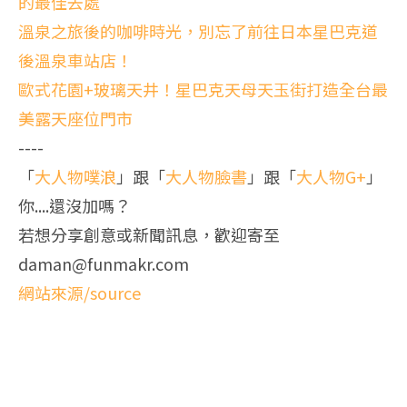
的最佳去處
溫泉之旅後的咖啡時光，別忘了前往日本星巴克道
後溫泉車站店！
歐式花園+玻璃天井！星巴克天母天玉街打造全台最
美露天座位門市
----
「
大人物噗浪
」跟「
大人物臉書
」跟「
大人物G+
」
你....還沒加嗎？
若想分享創意或新聞訊息，歡迎寄至
daman@funmakr.com
網站來源/source