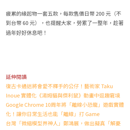
疲累的緣起物一套五款，每款售價日幣 200 元（不
到台幣 60 元），也提醒大家，
勞累了一整年，
趁著
過年好好休息吧！
延伸閱讀
復古卡通迷將會愛不釋手的公仔！藝術家 Taku
Inoue 實體化《湯姆貓與傑利鼠》動畫中逗趣窘境
Google Chrome 10周年將「離線小恐龍」遊戲實體
化！讓你日常生活也能「離線」打 Game
台灣「微縮模型界神人」鄭鴻展，做出擬真「解憂