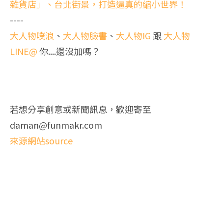
雜貨店」、台北街景，打造逼真的縮小世界！
----
大人物噗浪
、
大人物臉書
、
大人物IG
跟
大人物
LINE@
你....還沒加嗎？
若想分享創意或新聞訊息，歡迎寄至
daman@funmakr.com
來源網站source