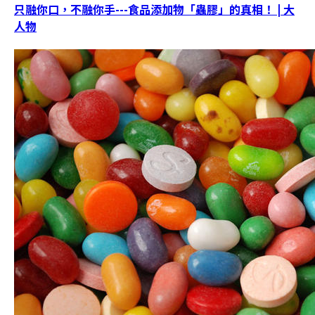
只融你口，不融你手---食品添加物「蟲膠」的真相！ | 大
人物