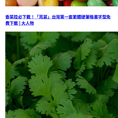
香菜控必下載！「芫荽」台灣第一套繁體硬筆楷書字型免
費下載 | 大人物