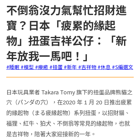
不倒翁沒力氣幫忙招財進
寶？日本「疲累的緣起
物」扭蛋吉祥公仔：「新
年放我一馬吧！」
#睡眠
#模型
#療癒
#扭蛋
#新年
#吉祥物
#休息
#S編選文
日本玩具業者 Takara Tomy 旗下的扭蛋品牌熊貓之
穴（
パンダの穴），在2020 年 1 月 20 日推出疲累
的緣起物（まる疲縁起物）系列扭蛋，以招財貓、
福狸、紅牛、狛犬、不倒翁等常見的緣起物，也就
是吉祥物，陪著大家迎接新的一年。