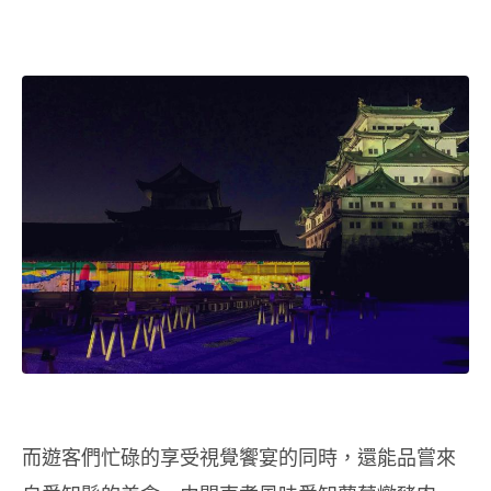
而遊客們忙碌的享受視覺饗宴的同時，還能品嘗來