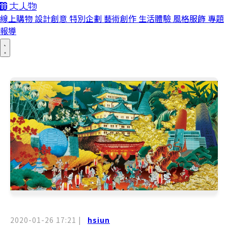
線上購物
設計創意
特別企劃
藝術創作
生活體驗
風格服飾
專題
報導
2020-01-26 17:21
|
hsiun