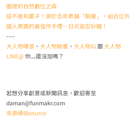
園裡的自然數位之森
這不是和菓子！源於百年老鋪「駒屋」，由百位外
國人票選的最佳伴手禮－日式造型砂糖！
----
大人物噗浪
、
大人物臉書
、
大人物IG
跟
大人物
LINE@
你....還沒加嗎？
若想分享創意或新聞訊息，歡迎寄至
daman@funmakr.com
來源網站source