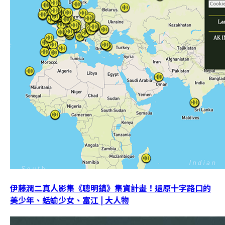
伊藤潤二真人影集《聰明鎮》集資計畫！還原十字路口的
美少年、蛞蝓少女、富江 | 大人物