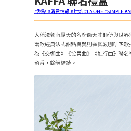
KAFFA 聯名禮盒
#甜點
#消費情報
#烘焙
#LA ONE
#SIMPLE KA
人稱法餐南霸天的名廚簡天才師傅與世界冠
兩款經典法式甜點與吳則霖興波咖啡四款
為《交響曲》《協奏曲》《進行曲》聯名
留香，餘韻繚繞。