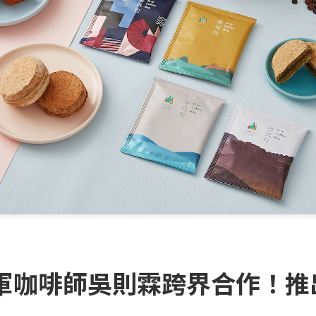
啡師吳則霖跨界合作！推出LA 