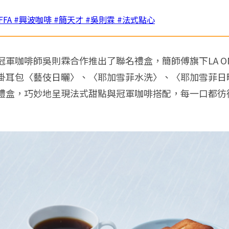
FFA
#興波咖啡
#簡天才
#吳則霖
#法式點心
軍咖啡師吳則霖合作推出了聯名禮盒，簡師傅旗下LA O
掛耳包〈藝伎日曬〉、〈耶加雪菲水洗〉、〈耶加雪菲日
禮盒，巧妙地呈現法式甜點與冠軍咖啡搭配，每一口都彷