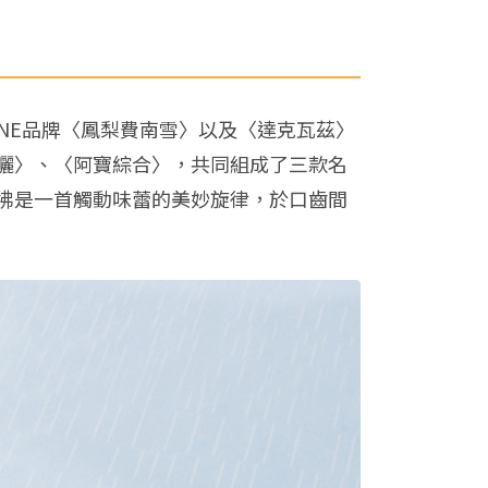
NE品牌〈鳳梨費南雪〉以及〈達克瓦茲〉
曬〉、〈阿寶綜合〉，共同組成了三款名
彿是一首觸動味蕾的美妙旋律，於口齒間