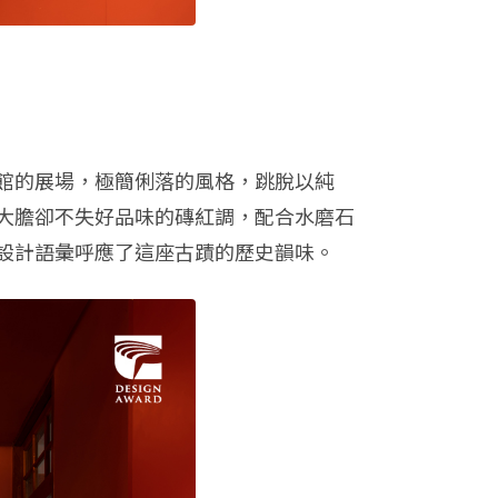
館的展場，極簡俐落的風格，跳脫以純
大膽卻不失好品味的磚紅調，配合水磨石
設計語彙呼應了這座古蹟的歷史韻味。