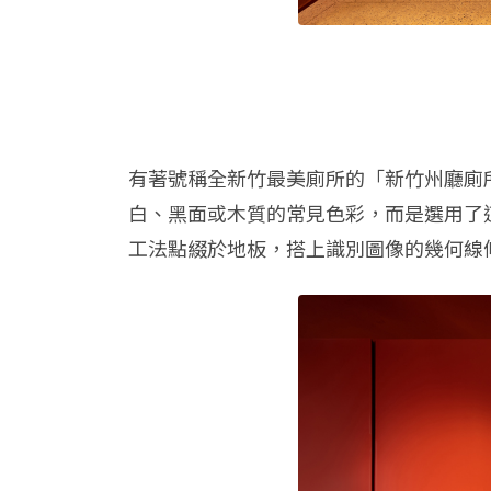
有著號稱全新竹最美廁所的「新竹州廳廁
白、黑面或木質的常見色彩，而是選用了
工法點綴於地板，搭上識別圖像的幾何線