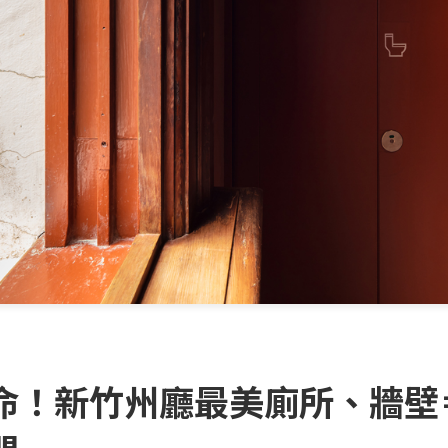
！新竹州廳最美廁所、牆壁＝