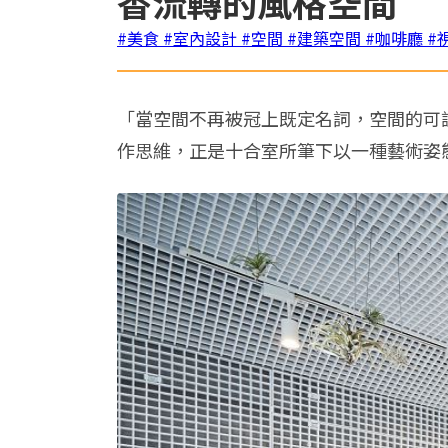
香流轉的風格空間
#美食
#室內設計
#空間
#建築空間
#咖啡廳
#
「當空間不再被冠上既定名詞，空間的可
作思維，正是十合室所筆下以一種藝術姿態綻放