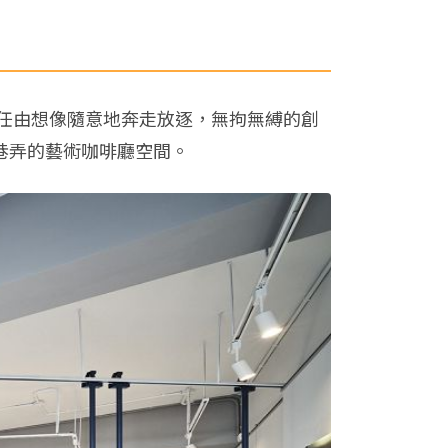
任由想像隨意地奔走放逐，無拘無縛的創
學旁巷弄的藝術咖啡廳空間。