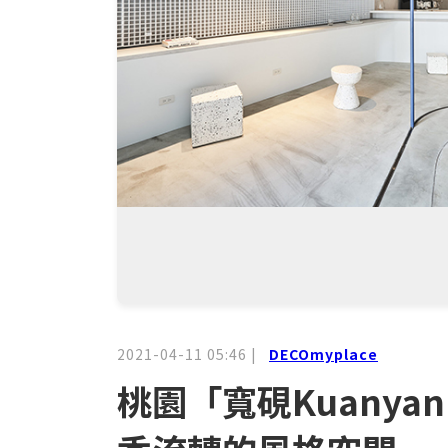
2021-04-11 05:46
|
DECOmyplace
桃園「寬硯Kuanya