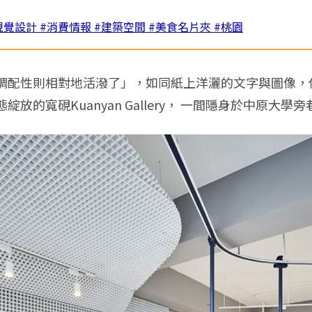
視覺設計
#消費情報
#建築空間
#美食名片夾
#桃園
調配性則相對地活潑了」，如同紙上洋灑的文字與圖像，
的寬硯Kuanyan Gallery， 一間隱身於中原大