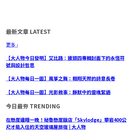
最新文章
LATEST
更多 ›
【大人物今日發明】艾比路：披頭四專輯封面下的永恆符
號與設計哲思
【大人物每日一圖】風箏之舞：翱翔天際的詩意長卷
【大人物每日一圖】光影敘事：靜默中的靈魂絮語
今日最夯
TRENDING
在懸崖邊睡一晚！秘魯懸崖飯店「Skylodge」攀岩400公
尺才能入住的天空玻璃屋旅宿 | 大人物