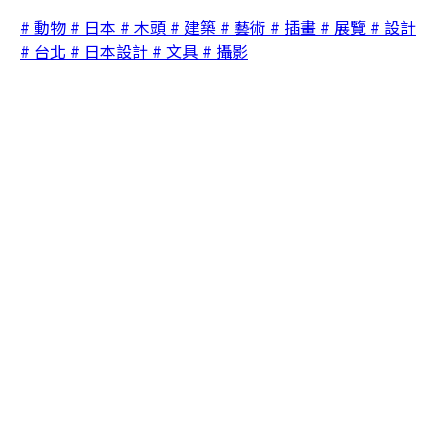
# 動物
# 日本
# 木頭
# 建築
# 藝術
# 插畫
# 展覽
# 設計
# 台北
# 日本設計
# 文具
# 攝影