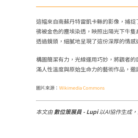
這幅來自南蘇丹特雷凱卡縣的影像，捕捉
彿被金色的塵埃染透，映照出陽光下牛隻
透過鏡頭，細膩地呈現了這份深厚的情感
構圖簡潔有力，光線運用巧妙，將觀者的
滿人性溫度與原始生命力的藝術作品，邀
圖片來源：
Wikimedia Commons
本文由
數位策展員 - Lupi
以AI協作生成