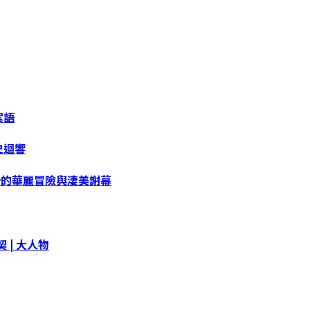
絮語
史迴響
計的華麗冒險與淒美謝幕
 | 大人物