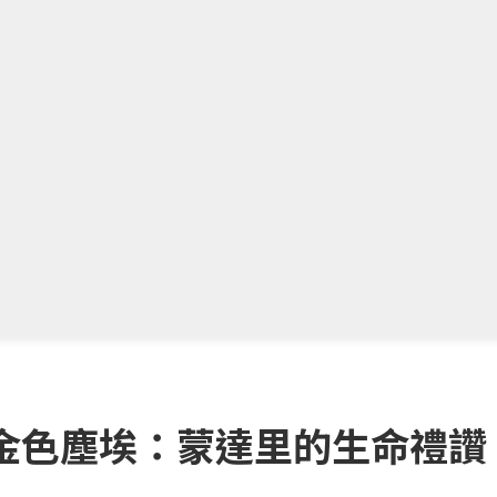
金色塵埃：蒙達里的生命禮讚