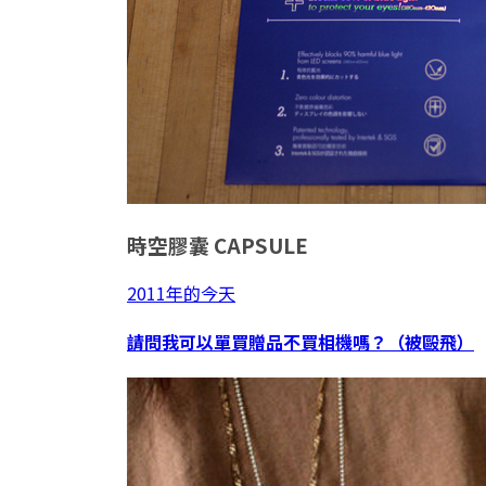
時空膠囊
CAPSULE
2011年的今天
請問我可以單買贈品不買相機嗎？（被毆飛）