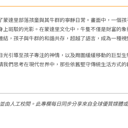
了蒙達里部落孩童與其牛群的寧靜日常。畫面中，一個孩
身上斑駁的光影。在蒙達里文化中，牛隻不僅是財富的象
連結，孩子與牛群的和諧共存，超越了語言，成為一種視
目光引導至孩子專注的神情，以及周圍緩緩移動的巨型生
請我們思考在現代世界中，那些依舊堅守傳統生活方式的
，並由人工校閱。此專欄每日同步分享來自全球優質媒體