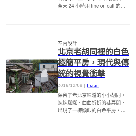
全天 24 小時用 line on call 的生
活，不禁覺得現在的老師真的很
辛苦，不過換個角度想，現在的
老師與過去相比，好像也多了更
多的輔具，幫助他們提升教...
室內設計
北京老胡同裡的白色
極簡平房，現代與傳
統的視覺衝擊
2016/12/08
|
hsiun
保留了老北京味道的小小胡同，
蜿蜿蜒蜒、曲曲折折的巷弄間，
出現了一棟顯眼的白色平房，無
論在視覺上、建築風格上，都十
分衝突、搶眼。 這是People's
Architecture Office (PAO)應當地