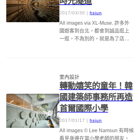
時光隧道
2017/03/30
|
hsiun
All images via XL-Muse. 許多外
國遊客到台北，都會到誠品逛上
一逛，不為別的，就是為了店內
的書香和人文氣息，當然，隨著
誠品的多角化經營，美食、文創
產品也成為賣點之一。 其實書店
一日遊的例子各地都有，賣的也
室內設計
不純然是書香味，...
轉動嬉笑的童年！韓
國建築師事務所再造
首爾國際小學
2017/01/17
|
hsiun
All images © Lee Namsun 有時候
看見身邊在當小學老師的朋友，