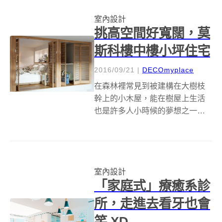
居民范太太的要求，所設計的客
室內設計
製化住...
挑高空間好寬闊，莫
斯科樓中樓小坪住宅
2016/09/21
|
DECOmyplace
在森林裡常見到被建構在大樹枝
幹上的小木屋，能在樹屋上生活
也是許多人小時候的夢想之一，
ILYA Derkach 設計師就將這樣的
概念運用至這間挑高小坪數公
寓，妥善利用挑高 4 米的優勢，
將臥室向上發展設置在上層，能
室內設計
一覽家中每個角落之外也增加了...
「家庭式」療癒系診
所，走進去看牙也會
笑 XD