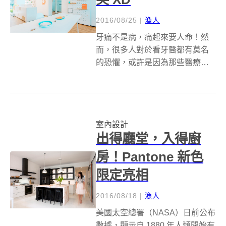
2016/08/25
|
漁人
牙痛不是病，痛起來要人命！然
而，很多人對於看牙醫都有莫名
的恐懼，或許是因為那些醫療器
材發出的聲音，真的會讓人不寒
而慄，牙齒立刻酸了起來，所以
不少人選擇拖到牙齒痛到「凍不
條」，才趕緊就診。為了解決這
室內設計
個不分男女老幼的醫療難題，
出得廳堂，入得廚
RIGI 睿集設計...
房！Pantone 新色
限定亮相
2016/08/18
|
漁人
美國太空總署（NASA）日前公布
數據，顯示自 1880 年人類開始有