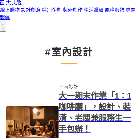
線上購物
設計創意
特別企劃
藝術創作
生活體驗
風格服飾
專題
報導
#室內設計
室內設計
大一期末作業「1：1
咖啡廳」，設計、裝
潢、老闆兼服務生一
手包辦！