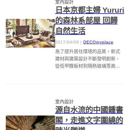
室內設計
的書架和小桌子，打造出混合著
日本京都主婦 Yururi
竹香和...
的森林系部屋 回歸
自然生活
2017/04/09
|
DECOmyplace
為了提升居住環境的品質，新式
建材與建築設計不斷發明創新，
從低甲醛板材到隔熱玻璃等高科
技產品，讓居家充斥著現代又科
技。但日本居家佈置網站
RoomClip 上分享了嚮往純樸自然
生活的日本京都家庭主婦 Yururi，
室內設計
用大量原木家具打造的自然系部...
源自水流的中國鍾書
閣，走進文字圍繞的