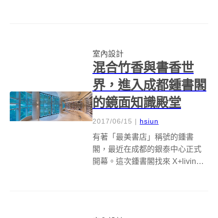
前在這篇報導中大阪蔦屋書店青
年旅社 Goen Lounge &amp;
Stay！伴著書香進夢鄉提到過，
品牌於起源地大阪開了間百貨旗
室內設計
艦店枚方 T-SITE，...
混合竹香與書香世
界，進入成都鍾書閣
的鏡面知識殿堂
2017/06/15
|
hsiun
有著「最美書店」稱號的鍾書
閣，最近在成都的銀泰中心正式
開幕。這次鍾書閣找來 X+living
設計工作室負責操刀，保留了鍾
書閣最經典的文字地毯和鏡面天
花板，不過為了配合成都本身的
特色，設計團隊特別用竹子造型