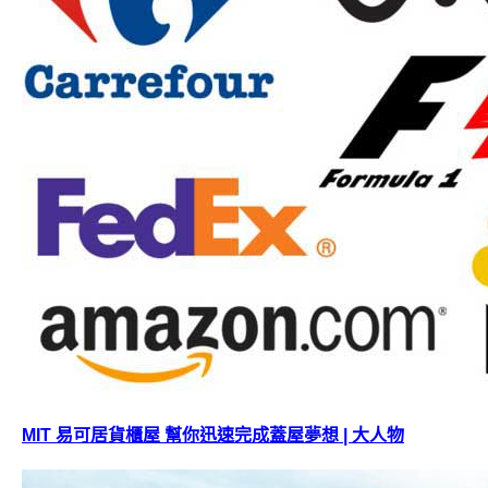
MIT 易可居貨櫃屋 幫你迅速完成蓋屋夢想 | 大人物