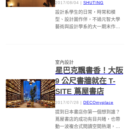
2017/08/04
|
SHUTING
設計系學生的日常，時常和模
型、設計圖作伴，不過元智大學
藝術與設計學系的大一期末作業
直接升等，要打造一間「1:1 咖啡
廳」！不只是紙上談兵，而是要
實際從無到有，室內設計、裝
潢、到實際營運，完整的體會創
室內設計
業人生。 期末作業包含 1:1 咖啡
星巴克飄書香！大阪
廳，外...
9 公尺書牆就在 T-
SITE 蔦屋書店
2017/07/28
|
DECOmyplace
提到日本書店你第一個想到誰？
蔦屋書店的成功有目共睹，也帶
動一波複合式閱讀空間熱潮，之