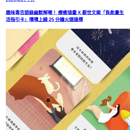
趣味毒舌語錄幽默解嘲！ 療癒插畫 X 厭世文案「負能量生
活指引卡」嘖嘖上線 25 分鐘火速達標