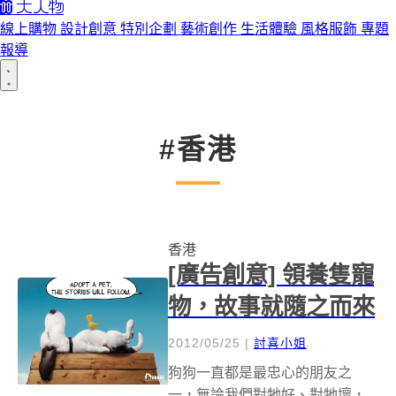
線上購物
設計創意
特別企劃
藝術創作
生活體驗
風格服飾
專題
報導
#香港
香港
[廣告創意] 領養隻寵
物，故事就隨之而來
2012/05/25
|
討喜小姐
狗狗一直都是最忠心的朋友之
一，無論我們對牠好、對牠壞，