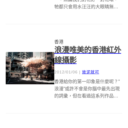
牠都只會用水汪汪的大眼睛無辜
的看著我們。現在很多人都在提
倡狗狗貓咪都要用領養取代購
買，但是其實我們都知道名犬的
標籤很難被拿掉，還是有很多人
香港
因為某種犬種的特殊長相而選擇
浪漫唯美的香港紅外
購買&hellip;...
線攝影
2012/01/06
|
放泥就可
香港給你的第一印象是什麼呢？”
浪漫”或許不會是你腦中最先出現
的詞彙，但在看過這系列作品，
也許可以讓你對香港徹底改觀！
香港的設計師Yiu Yu Hoi透過紅外
線攝影將香港打造成一座如夢似
幻的城市。他最先於攝影論壇中