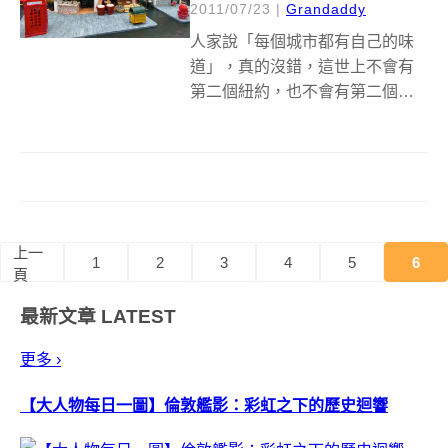
2011/07/23
|
Grandaddy
人家說「每個城市都有自己的味
道」，真的沒錯，這世上不會有
第二個紐約，也不會有第二個香
港。有去過香港的朋友應該對於
香港充滿復古風味的街道，會感
到印象深刻吧！不管是港式飲茶
店、早餐店還是燒臘店，都有著
屬於香港獨一無二的風格，沒想
到，真的有人用模...
上一
1
2
3
4
5
6
頁
最新文章
LATEST
更多 ›
【大人物每日一圖】倫敦艦影：彩虹之下的歷史迴響