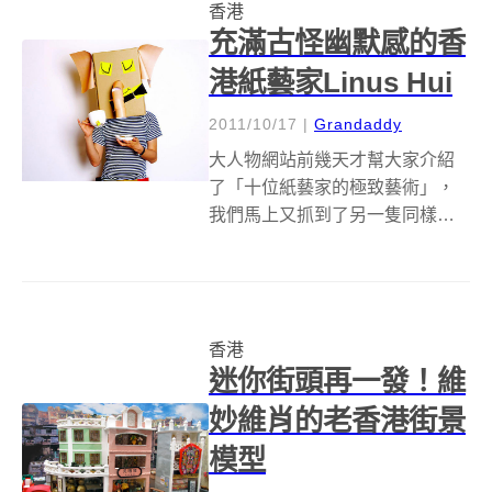
香港
接觸這樣的攝影方式，並對其...
充滿古怪幽默感的香
港紙藝家Linus Hui
2011/10/17
|
Grandaddy
大人物網站前幾天才幫大家介紹
了「十位紙藝家的極致藝術」，
我們馬上又抓到了另一隻同樣
「玩紙」玩得令人拍案叫絕的漏
網之魚，特別的是這位紙藝藝術
家Linus Hui，可是來自我們鄰近
的香港，用一張張的彩色紙張創
香港
作出充滿幽默感與童趣的紙藝作
迷你街頭再一發！維
品。來自...
妙維肖的老香港街景
模型