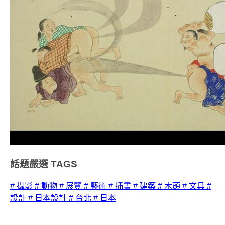
話題嚴選
TAGS
# 攝影
# 動物
# 展覽
# 藝術
# 插畫
# 建築
# 木頭
# 文具
#
設計
# 日本設計
# 台北
# 日本