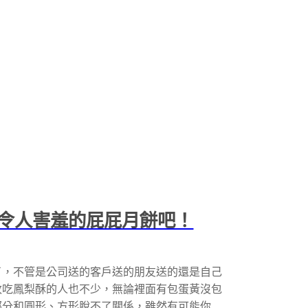
令人害羞的屁屁月餅吧！
了，不管是公司送的客戶送的朋友送的還是自己
改吃鳳梨酥的人也不少，無論裡面有包蛋黃沒包
部分和圓形、方形脫不了關係，雖然有可能你