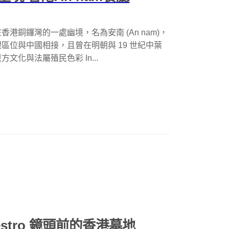
銅鑼灣的一處幽境，名為安南 (An nam)，
區位與中國相接，且曾在明朝與 19 世紀中葉
化與法屬殖民色彩 In...
Diestro 鏡頭前的香港墓地