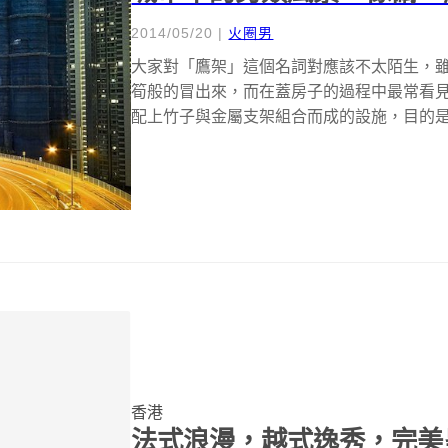
2014/05/20
|
火圈男
大家對「鷹架」這個名詞對應該不太陌生，
筍般的冒出來，而在蓋房子的過程中最常看
配上竹子與金屬支架組合而成的設施，目的
落...
香港
法式浪漫，越式逸秀，完美呈