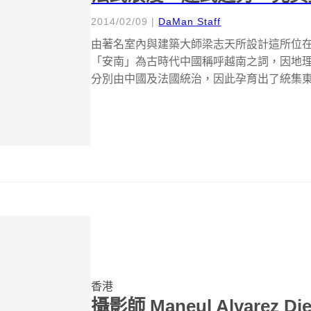
2014/02/09
|
DaMan Staff
由著名室內與建築大師梁志天所設計這所位在香港
「安南」為古時代中國稱呼越南之詞，因地理
分別由中國及法國統治，因此孕育出了統集東方文
香港
攝影師 Maneul Alvarez 