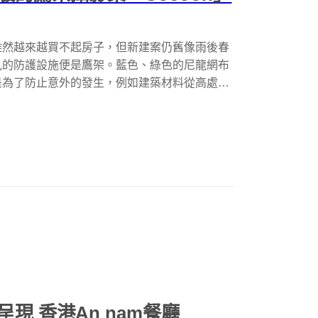
雖然越來越買不起房子，但新建案仍舊像雨後春
見的防護設施便是鷹架。藍色、綠色的尼龍網布
是為了防止意外的發生，例如建築材料從高處
現 香港An nam餐廳