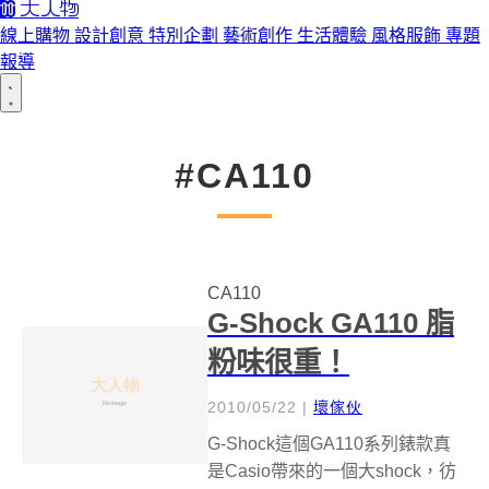
線上購物
設計創意
特別企劃
藝術創作
生活體驗
風格服飾
專題
報導
#CA110
CA110
G-Shock GA110 脂
粉味很重！
2010/05/22
|
壞傢伙
G-Shock這個GA110系列錶款真
是Casio帶來的一個大shock，彷