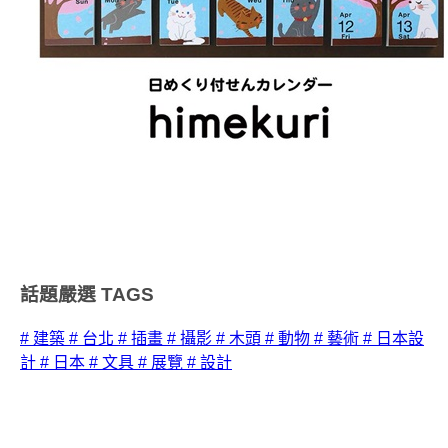
話題嚴選
TAGS
# 建築
# 台北
# 插畫
# 攝影
# 木頭
# 動物
# 藝術
# 日本設
計
# 日本
# 文具
# 展覽
# 設計