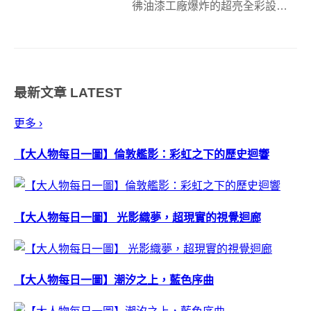
彿油漆工廠爆炸的超亮全彩設計
搶眼度破表，為粗獷的G-Shock系
列打開了新的粉味路線，不再只
能跟黑色或軍裝風濃厚的迷彩結
緣。紅藍緣三色的CA110雖然多
最新文章
LATEST
了點粉味，該...
更多 ›
【大人物每日一圖】倫敦艦影：彩虹之下的歷史迴響
【大人物每日一圖】 光影織夢，超現實的視覺迴廊
【大人物每日一圖】潮汐之上，藍色序曲