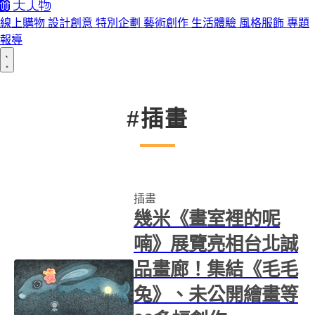
線上購物
設計創意
特別企劃
藝術創作
生活體驗
風格服飾
專題
報導
#插畫
插畫
幾米《畫室裡的呢
喃》展覽亮相台北誠
品畫廊！集結《毛毛
兔》、未公開繪畫等