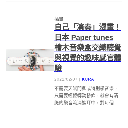
Avner&nbsp;Geller，某天在洛杉
磯廚房用具店，看見一位年輕女
插畫
子對著手機嘆了一口長...
自己「演奏」漫畫！
日本 Paper tunes
檜木音樂盒交織聽覺
與視覺的趣味感官體
驗
2021/02/07
|
KURA
不需要天賦門檻或特別學音樂，
只需要輕輕轉動發條，就會有清
脆的樂音流淌進耳中，對每個人
來說都能輕鬆演奏的音樂盒，那
些從小盒子裡流洩出的旋律總是
能勾動起一段懷舊溫暖的回憶、