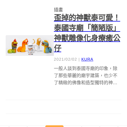
療癒著我們內心最柔軟的一塊。
插畫
而日本音樂盒品牌「Paper
歪掉的神獸泰可愛！
Tunes」的...
泰國寺廟「簡陋版」
神獸雕像化身療癒公
仔
2021/02/02
|
KURA
一般人談到泰國寺廟的印象，除
了那些華麗的廟宇建築，也少不
了精緻的佛像和造型獨特的神獸
雕像，而處於各個角落的部分神
獸們去年年底突然在泰國社群媒
體上掀起一陣熱議，原來是因為
相較於傳統的精雕細琢，它們的
外型實在「太過簡樸」，大家紛
紛在社群 tag...