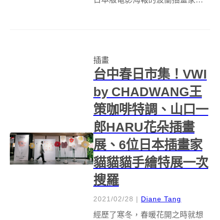
Mateusz Urbanowicz （暱稱
Matto），多年前來到東京攻讀動
畫，而後到了東京動畫工作室
CoMix Wave 工作，開啟了他與新
插畫
海城的合...
台中春日市集！VWI
by CHADWANG王
策咖啡特調、山口一
郎HARU花朵插畫
展、6位日本插畫家
貓貓貓手繪特展一次
搜羅
2021/02/28
|
Diane Tang
經歷了寒冬，春暖花開之時就想