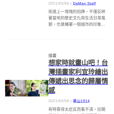
2021/03/04
|
DaMan Staff
街道上一塊塊的招牌，不僅反映
著當地的歷史文化與生活日常風
貌，也建構著一個城市的印象。
台南插畫家湯士賢 Cecil Tang自
2018年起，在Instagram上募集生
活周遭的台南招牌，陸續繪製了
超過160幅的作品！台南友愛街旅
插畫
館U.I.J ...
想家時就畫山吧！台
灣插畫家利宜玲繪出
傳遞出思念的歸屬情
感
2021/03/04
|
華山1914
有時靠得太近反而看不清，拉開