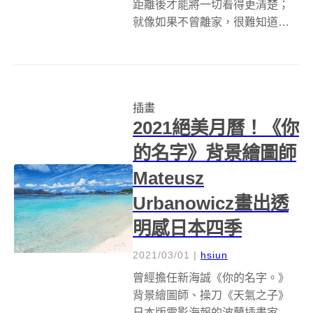
距離後才能將一切看得更清楚；
就像如果不曾離家，很難知道自
己到底有多戀家；又像是如果沒
有放棄過畫畫，就不知道自己對
於繪畫根本無法割捨。台灣新銳
插畫家利宜玲就是這樣一次又一
插畫
次，從失去或放棄中重新追尋，
2021絕美月曆！《你
直到這條路越來越...
的名字》背景繪圖師
Mateusz
Urbanowicz畫出透
明感日本四季
2021/03/01
|
hsiun
曾經擔任新海誠《你的名字。》
背景繪圖師、操刀《天氣之子》
日本版電影海報的波蘭插畫家