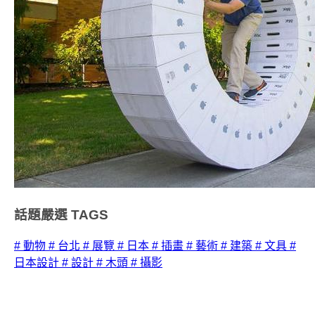
話題嚴選
TAGS
# 動物
# 台北
# 展覽
# 日本
# 插畫
# 藝術
# 建築
# 文具
#
日本設計
# 設計
# 木頭
# 攝影