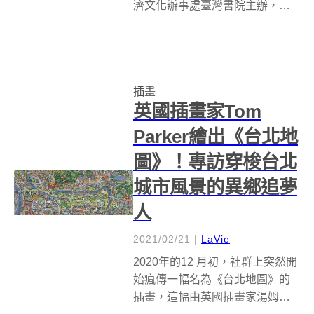
濟文化辦事處臺灣書院主辦，由
台灣藝術家鄒駿昇策展的台灣繪
本插畫線上展「HOME TOWN
TAIWAN」，展覽集結 33 位台灣
插畫家，以「台灣」為核心出
插畫
發，探討「家」的定義與意義。
英國插畫家Tom
同時...
Parker繪出《台北地
圖》！專訪穿梭台北
城市風景的異鄉追夢
人
2021/02/21
|
LaVie
2020年的12 月初，社群上突然開
始瘋傳一幅名為《台北地圖》的
插畫，這幅由英國插畫家湯姆帕