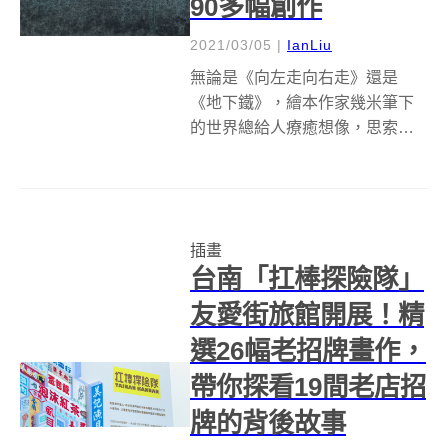
90多幅創作
2021/03/05
|
IanLiu
無論是《向左走向右走》還是
《地下鐵》，繪本作家幾米筆下
的世界總給人療癒想像，思索著
世界會否也存在如書中所描述的
那般場景。若想親身感受幾米原
畫魅力，誠品畫廊宣布自2021年3
月5日至3月31日推出幾米展覽
插畫
《幾米──畫室裡的呢喃》，精選
台南「扛棒探險隊」
90餘件...
友愛街旅館開展！精
選26幅老招牌畫作，
帶你探看19間老店招
牌的背後故事