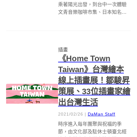
乘著陽光出發，到台中一次體驗
文青音樂咖啡市集、日本知名插
畫家以花朵和貓咪為主題的展
覽，以及在市場裡摘水耕蔬果的
農場體驗吧！台中金典綠園道策
劃從1樓戶外到室內的B1至4樓，
插畫
舉辦了一系列的主題活動，散發
《Home Town
出清新的春日氣...
Taiwan》台灣繪本
線上插畫展！鄒駿昇
策展、33位插畫家繪
出台灣生活
2021/02/26
|
DaMan Staff
時序進入每年團聚與祝福的季
節，由文化部及駐休士頓臺北經