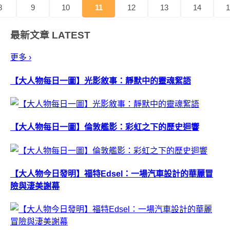
8
9
10
11
12
13
14
1
最新文章
LATEST
更多 ›
【大人物每日一圖】光影敘事：靜默中的靈魂絮語
【大人物每日一圖】倫敦艦影：彩虹之下的歷史迴響
【大人物今日發明】福特Edsel：一場汽車設計的華麗冒
險與淒美謝幕