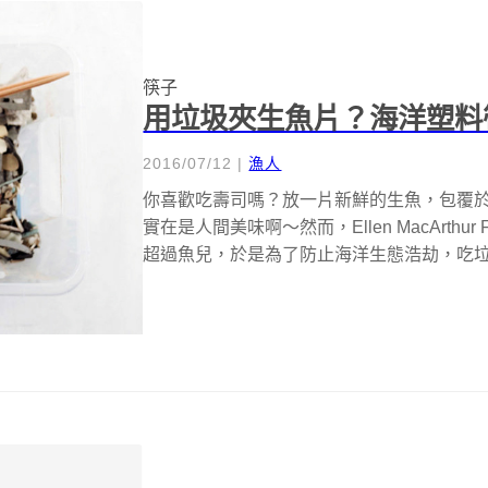
筷子
用垃圾夾生魚片？海洋塑料筷 U
2016/07/12
|
漁人
你喜歡吃壽司嗎？放一片新鮮的生魚，包覆
實在是人間美味啊～然而，Ellen MacArthur 
超過魚兒，於是為了防止海洋生態浩劫，吃垃圾