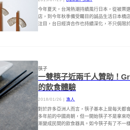
今年夏天，台灣熱潮持續風行日本，從被票
店，到今年秋季備受矚目的誠品生活日本橋
注目，台日經濟合作也持續深化，不只侷限
創...
筷子
一雙筷子近兩千人贊助！Gravity
的飲食體驗
2018/01/26
|
漁人
對於許多亞洲人而言，筷子基本上是每天都會接
多年前的中國商朝，但一開始筷子不是拿來
漸變成民間的飲食器具。如今筷子有了不一樣