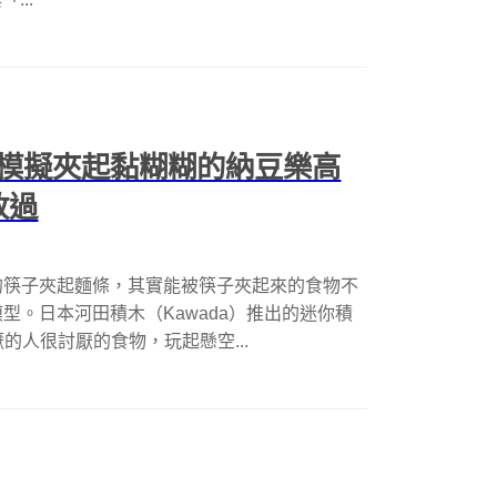
模擬夾起黏糊糊的納豆樂高
放過
的筷子夾起麵條，其實能被筷子夾起來的食物不
型。日本河田積木（Kawada）推出的迷你積
討厭的人很討厭的食物，玩起懸空...