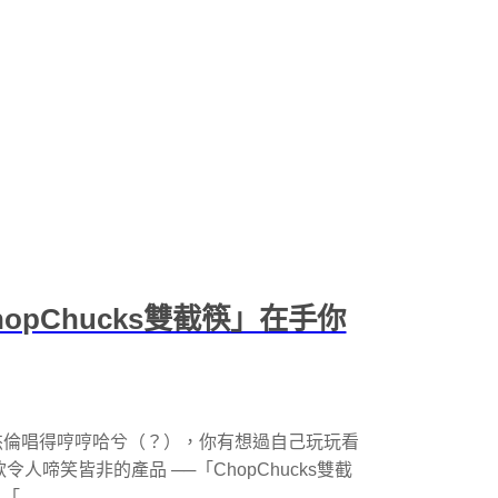
pChucks雙截筷」在手你
杰倫唱得哼哼哈兮（？），你有想過自己玩玩看
有款令人啼笑皆非的產品 ──「ChopChucks雙截
...