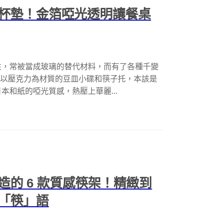
杯墊！金箔啞光透明讓餐桌
性，常被當成玻璃的替代材料，而有了各種千變
 推出了以壓克力為材質的豆皿小碟和筷子托，本該是
和紙的啞光質感，熱壓上華麗...
的 6 款質感筷架！精緻到
「筷」語