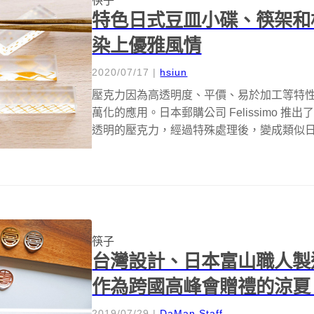
筷子
特色日式豆皿小碟、筷架和
染上優雅風情
2020/07/17
|
hsiun
壓克力因為高透明度、平價、易於加工等特
萬化的應用。日本郵購公司 Felissimo
透明的壓克力，經過特殊處理後，變成類似日本
筷子
台灣設計、日本富山職人製造
作為跨國高峰會贈禮的涼夏
2019/07/29
|
DaMan Staff