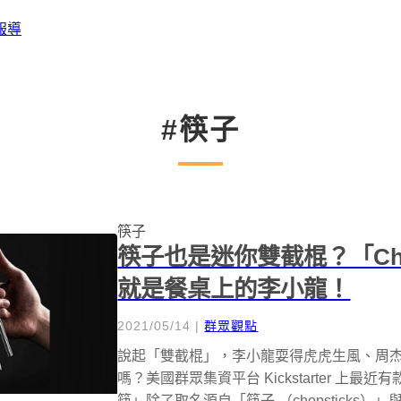
報導
#筷子
筷子
筷子也是迷你雙截棍？「Cho
就是餐桌上的李小龍！
2021/05/14
|
群眾觀點
說起「雙截棍」，李小龍耍得虎虎生風、周
嗎？美國群眾集資平台 Kickstarter 上最近
筷」除了取名源自「筷子 （chopsticks）」與「