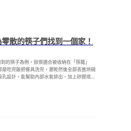
，為零散的筷子們找到一個家！
用到的筷子為例，就很適合被收納在「筷籠」
都是吃完飯把餐具洗完，瀝乾然後全部丟進烘碗
孔設計，能幫助內部水氣排出，加上矽膠底...