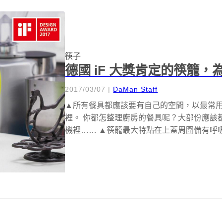
筷子
德國 iF 大獎肯定的筷籠
2017/03/07
|
DaMan Staff
▲所有餐具都應該要有自己的空間，以最常
裡。 你都怎整理廚房的餐具呢？大部份應該
機裡…… ▲筷籠最大特點在上蓋周圍備有呼吸