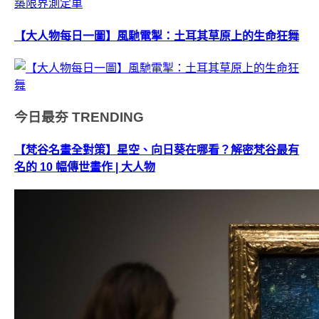
【大人物每日一圖】風馳電掣：土耳其草原上的生命狂舞
今日最夯
TRENDING
【梵谷名畫全對策】星空、向日葵在哪看？解密梵谷最有
名的 10 幅傳世畫作 | 大人物