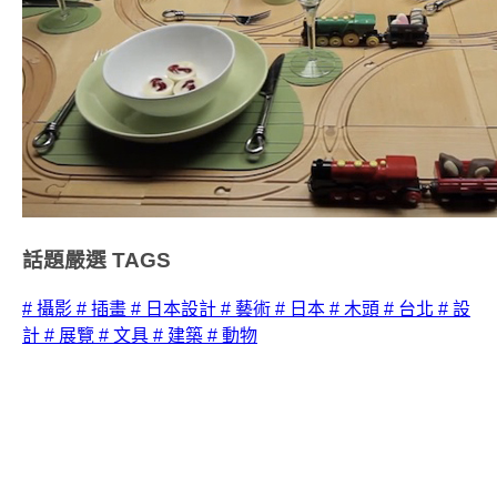
話題嚴選
TAGS
# 攝影
# 插畫
# 日本設計
# 藝術
# 日本
# 木頭
# 台北
# 設
計
# 展覽
# 文具
# 建築
# 動物