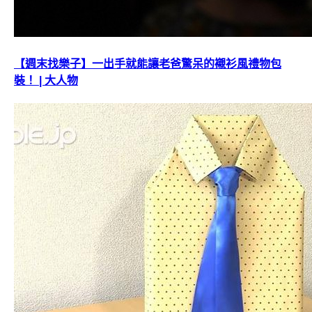
【週末找樂子】一出手就能讓老爸驚呆的襯衫風禮物包
裝！ | 大人物