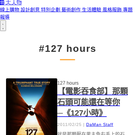
線上購物
設計創意
特別企劃
藝術創作
生活體驗
風格服飾
專題
報導
#127 hours
127 hours
【電影吞食部】那顆
石頭可能還在等你
─《127小時》
2011/02/25
|
DaMan Staff
就是那顆壓在男主角右手上的石