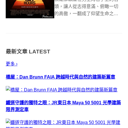
頭，讓人從志得意滿、俯瞰一切
的高傲，一翻成了仰望生命之光
的卑微低姿態，那時候，你會脆
弱到開始認為人生所有事件都是
註定的，慘況早就在這等著你，
從出生至今做過的千百萬個選擇
都引領你走到這一步；同時你也
最新文章
LATEST
會堅強到能夠體認...
更多 ›
橋屋：Dan Brunn FAIA 跨越時代與自然的建築新篇章
鐵道守護的獨特之眼：JR東日本 Maya 50 5001 光學建築
限界測定車