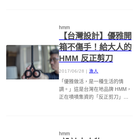
具在文具設計圈都享有相當不錯
的評價。你知道它們的共同點是
什麼嗎？其實仔細觀察，都可以
hmm
發現它們傳遞著相似的設計語
【台灣設計】優雅開
言，其線...
箱不傷手！給大人的
HMM 反正剪刀
2017/06/28
|
漁人
「優雅做活，是一種生活的情
調。」這是台灣在地品牌 HMM，
正在嘖嘖集資的「反正剪刀」蘊
含的理念。有感於網路購物盛
行，有越來越多機會去解開包裝
上的封箱膠帶，於是鑰匙、尖嘴
鉗、鋸片、劈腿剪刀，都前仆後
hmm
繼地派上用場。然而，在看似平