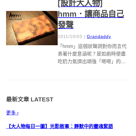
[設計大人物]
常的拆箱過程裡，...
hmm．讓商品自己
發聲
2011/10/03
|
Grandaddy
「hmm」這個狀聲詞對你而言代
表著什麼意涵呢？是如廁時使盡
吃奶力氣擠出頑強「嗯嗯」的發
語詞？還是看見美好事物時發出
一聲「嗯～」的讚嘆聲？嗯....當
「hmm」這個詞套在設計上頭，
想要傳達的就是隱藏在設計背後
最新文章
LATEST
的無限可能，而「hmm」就是這
樣一...
更多 ›
【大人物每日一圖】光影敘事：靜默中的靈魂絮語