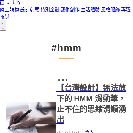
線上購物
設計創意
特別企劃
藝術創作
生活體驗
風格服飾
專題
報導
#hmm
hmm
【台灣設計】無法放
下的 HMM 滑動筆，
止不住的思緒滑順湧
出
2017/11/26
|
漁人