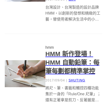
台灣設計、台灣製造的設計品牌
HMM，以創新的發想和精緻的工
藝，替使用者解決生活中的小
事，自動鉛筆、反正剪刀每一樣
產品皆凸顯出他們對於細節的要
求。最近設計團隊在嘖嘖集資平
台上，推出了一款全新 HMM 滑動
hmm
筆，希望能消除大家的壓力，並
HMM 新作登場！
激發天馬...
HMM 自動鉛筆：每
筆每劃都精準掌控
2017/09/04
|
SHUTING
將尺、筆、書籤和觸控四種功能
集於一身的「Rule/One 尺筆」；
還有正著拿是剪刀、反著握是拆
箱刀的「反正剪刀」，這兩款文