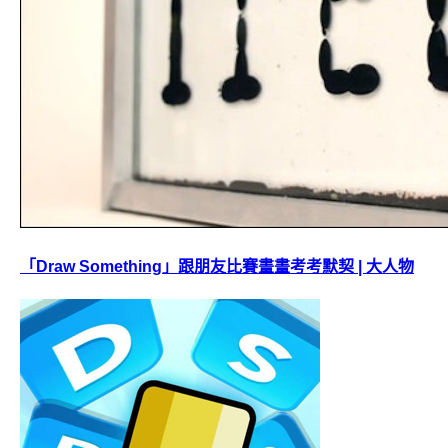
「Draw Something」跟朋友比賽畫畫考考默契 | 大人物