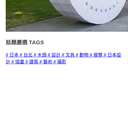
話題嚴選
TAGS
# 日本
# 台北
# 木頭
# 設計
# 文具
# 動物
# 展覽
# 日本設
計
# 插畫
# 建築
# 藝術
# 攝影