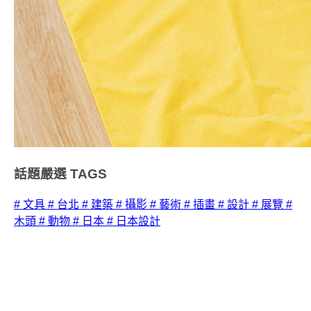
話題嚴選
TAGS
# 文具
# 台北
# 建築
# 攝影
# 藝術
# 插畫
# 設計
# 展覽
#
木頭
# 動物
# 日本
# 日本設計