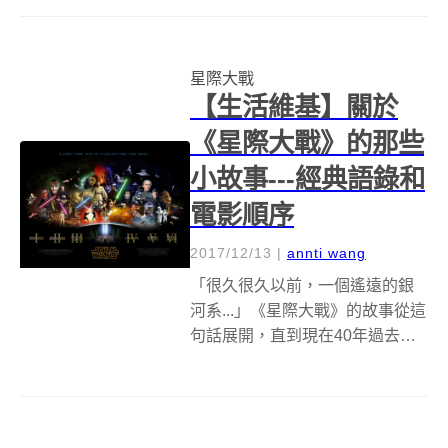
有，不知道大家看了之後覺得如
何？對於星戰迷來說，各式各樣
的周邊產品實在是令人不想入手
星際大戰
也難，畢竟多一樣...
【生活維基】關於
《星際大戰》的那些
小故事---經典語錄和
電影順序
2017/12/13
|
annti wang
「很久很久以前，一個遙遠的銀
河系...」《星際大戰》的故事從這
句話展開，直到現在40年過去
了，它的熱度卻從未消減，除了
2017 年底上映的《STAR
WARS：最後的絕地武士》之
外，官方更霸氣預告了 2019 年還