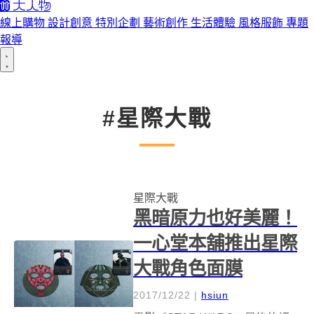
線上購物
設計創意
特別企劃
藝術創作
生活體驗
風格服飾
專題
報導
#星際大戰
星際大戰
黑暗原力也好美麗！
一心堂本舖推出星際
大戰角色面膜
2017/12/22
|
hsiun