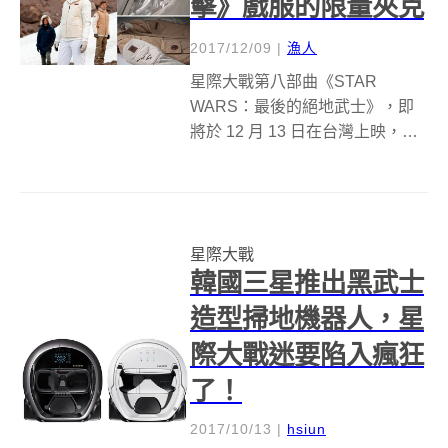
擊》戲服的限量夾克
2017/12/09
|
漁人
星際大戰第八部曲《STAR
WARS：最後的絕地武士》，即
將於 12 月 13 日在台灣上映，這
是飾演莉亞公主的嘉莉費雪
（Carrie Fisher）最後一部星際大
戰作品，在緬懷她的精彩演出與
期待新電影上映之際，美國
星際大戰
Columbia Sp...
韓國三星推出黑武士
造型掃地機器人，星
際大戰迷要陷入瘋狂
了！
2017/10/13
|
hsiun