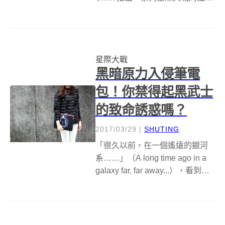
品，希望將原力轉化成大家運動
的動力，為大家持之以恆的運動
助一臂之力。 星際大戰系列商品
包括重力球、瑜珈墊和三個壺
星際大戰
鈴，造型全都來自於星際大戰...
黑暗原力入侵筆電
包！你禁得起黑武士
的致命誘惑嗎？
2017/03/29
|
SHUTING
「很久以前，在一個遙遠的銀河
系……」（A long time ago in a
galaxy far, far away...），看到這
樣的開頭，想必身為星際戰迷的
你一定能馬上意會過來。星際大
戰這部風靡半世紀之久的系列電
影大作，成為跨世代影...