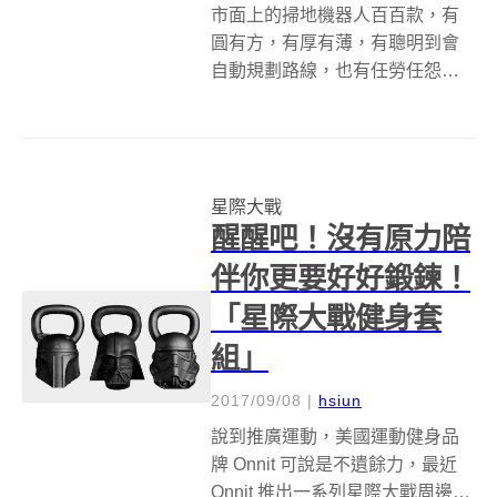
市面上的掃地機器人百百款，有
圓有方，有厚有薄，有聰明到會
自動規劃路線，也有任勞任怨到
能掃地兼拖地，面對這麼多款掃
地機器人，究竟該選哪一款呢？
嗯......星戰迷應該不用那麼糾結，
因為Samsung推出的POWERbot
星際大戰
VR7000系列掃地...
醒醒吧！沒有原力陪
伴你更要好好鍛鍊！
「星際大戰健身套
組」
2017/09/08
|
hsiun
說到推廣運動，美國運動健身品
牌 Onnit 可說是不遺餘力，最近
Onnit 推出一系列星際大戰周邊產