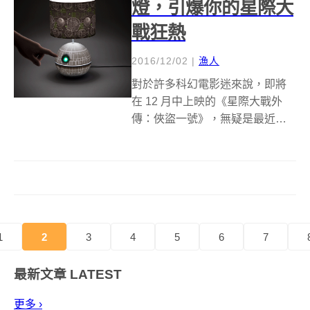
燈，引爆你的星際大
戰狂熱
2016/12/02
|
漁人
對於許多科幻電影迷來說，即將
在 12 月中上映的《星際大戰外
傳：俠盜一號》，無疑是最近令
人引頸期盼的大作之一，劇情講
述銀河帝國建立後，一群反抗軍
計劃偷走死星計劃書的行動。但
在激烈的交鋒開始之前，粉絲們
有機會可以搶先偷走死星設計
圖，跟一顆會發...
1
2
3
4
5
6
7
最新文章
LATEST
更多 ›