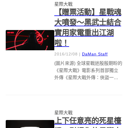
星際大戰
【贈票活動】星戰魂
大噴發～黑武士結合
實用家電重出江湖
啦！
2016/12/08
|
DaMan Staff
(圖片來源) 全球星戰迷殷殷期盼的
《星際大戰》電影系列首部獨立
外傳《星際大戰外傳：俠盜一
號》（Rogue One: A Star Wars
Story）即將於12月14日在台上
映，俠盜一號講述銀河帝國建立
後，一群反抗軍計劃偷走死星計
星際大戰
劃書的行...
上下任意亮的死星檯