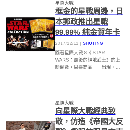
星際大戰
會再有一部，夯不啷噹的九...
框金的星戰周邊，日
本郵政推出星戰
99.99% 純金賀年卡
2017/12/11
|
SHUTING
隨著星際大戰 8《 STAR
WARS：最後的絕地武士》的上
映倒數，周邊商品一一出現，一
向推出許多精緻又吸引人商品的
日本郵政，也沒錯過這股星際熱
潮，推出一系列商品。但讓人嚇
到吃手手的是，其中日本郵局推
星際大戰
出的限量賀年卡可是 99.99% 的純
向星際大戰經典致
金...
敬，仿造《帝國大反