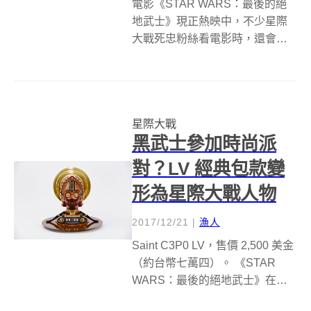
電影《STAR WARS：最後的絕
地武士》現正熱映中，不少星際
大戰死忠粉絲看電影時，還會順
便cosplay一下，才不枉自己追星
追了那麼久，如果不好意思表現
得這麼外放，又不覺得無法與他
人分享很可惜的話，在家其實也
星際大戰
能扮給自己看，像是日本一心堂
黑武士參加時尚派
本...
對？LV 經典包款變
形為星際大戰人物
2017/12/21
|
漁人
Saint C3P0 LV，售價 2,500 美金
（約台幣七萬四）。 《STAR
WARS：最後的絕地武士》在台
上映已經一周，正反面的評論都