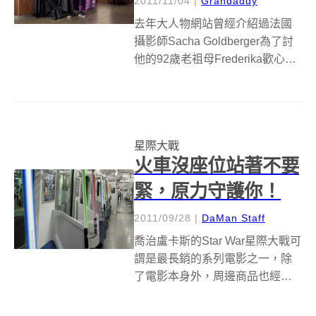
2011/11/04
|
Grandaddy
去年大人物網站曾經介紹過法國
攝影師Sacha Goldberger為了討
他的92歲老祖母Frederika歡心，
特地幫老阿嬤拍攝了一系列的
「超女阿嬤照」，想必大家還印
象深刻，而在今年中Sacha又幫阿
嬤找了一位超人阿公Mr. Papika
星際大戰
當...
火車沒座位站著不要
緊，原力守護你！
2011/09/28
|
DaMan Staff
喬治盧卡斯的Star War星際大戰可
謂是最長銷的系列電影之一，除
了電影本身外，周邊商品也經常
是眾多影迷的必備收藏品。從電
影下檔後，陸續推出的錄影帶、