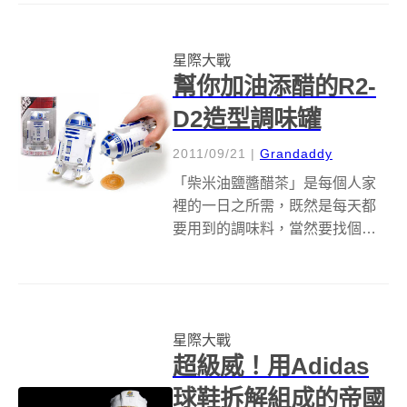
CD、DVD也是一波賺完再來一波
十分熱門。近期即將推出藍光版
星際大戰
本再次扒皮震撼影迷們，而發行
幫你加油添醋的R2-
商...
D2造型調味罐
2011/09/21
|
Grandaddy
「柴米油鹽醬醋茶」是每個人家
裡的一日之所需，既然是每天都
要用到的調味料，當然要找個討
喜一點的調味罐來裝，如果你好
死不死又是星戰迷的話，那麼這
個看起來相當討喜的R2-D2調味
罐，應該就是你的菜啦！ &nbsp;
星際大戰
說到星際大戰裡頭最討喜的角
超級威！用Adidas
色，莫...
球鞋拆解組成的帝國