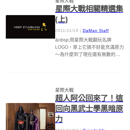
星際大戰
有誠意的DIY佈置，絕對也會...
星際大戰相關精選集
(上)
2011/11/19
|
DaMan Staff
&nbsp;用星際大戰翻玩名牌
LOGO，穿上它搞不好能充滿原力
～為什麼到了現在還有無數的知
名品牌要與星際大戰聯名？除了
引人入勝的劇情之外，後續拍攝
的前傳續集也一樣讓年輕的粉絲
前仆後繼地加入星戰迷的行列，
星際大戰
當然一方面是星際大戰本身的魅
超人阿公回來了！這
力不減，另...
回向黑武士學黑暗原
力