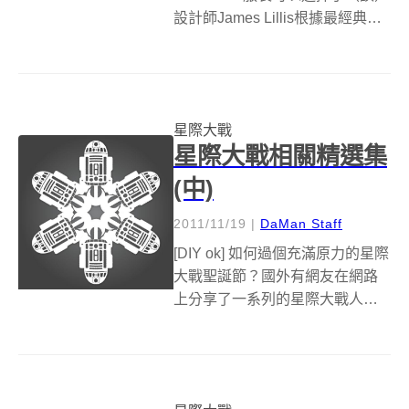
設計師James Lillis根據最經典的
科幻電影「星際大戰」（Star
Wars）裡的兩個人氣機器人角色
R2D2和C-3PO的形象，設計了兩
款相當有科幻風味的泳裝，透過
星際大戰
模特兒...
星際大戰相關精選集
(中)
2011/11/19
|
DaMan Staff
[DIY ok] 如何過個充滿原力的星際
大戰聖誕節？國外有網友在網路
上分享了一系列的星際大戰人物
雪花剪紙，只要根據網站上詳細
的DIY步驟，你就可以過個充滿星
戰味的趣味聖誕節，不管你的賓
客愛不愛看星際大戰，看到這麼