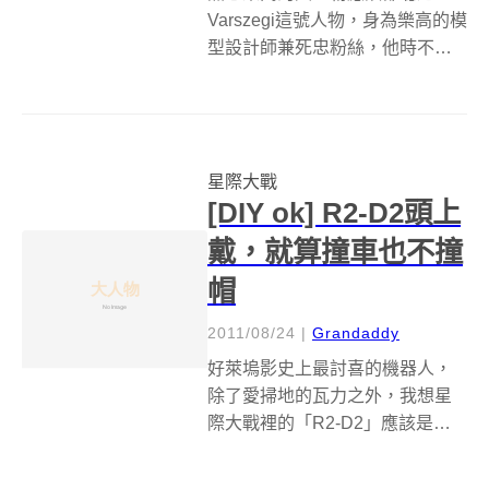
Varszegi這號人物，身為樂高的模
型設計師兼死忠粉絲，他時不時
就會在部落格中放上自己的最新
樂高力作，像是最新放上來的共
和國戰艦(Venator Class Star
Destroyer)，就是星際大戰...
星際大戰
[DIY ok] R2-D2頭上
戴，就算撞車也不撞
帽
2011/08/24
|
Grandaddy
好萊塢影史上最討喜的機器人，
除了愛掃地的瓦力之外，我想星
際大戰裡的「R2-D2」應該是討
喜機器人界裡的元老角色，也因
此R2-D2的各種翻玩商品總是曾