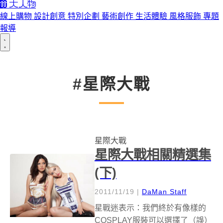
線上購物
設計創意
特別企劃
藝術創作
生活體驗
風格服飾
專題
報導
#星際大戰
星際大戰
星際大戰相關精選集
(下)
2011/11/19
|
DaMan Staff
星戰迷表示：我們終於有像樣的
COSPLAY服裝可以選擇了（誤）