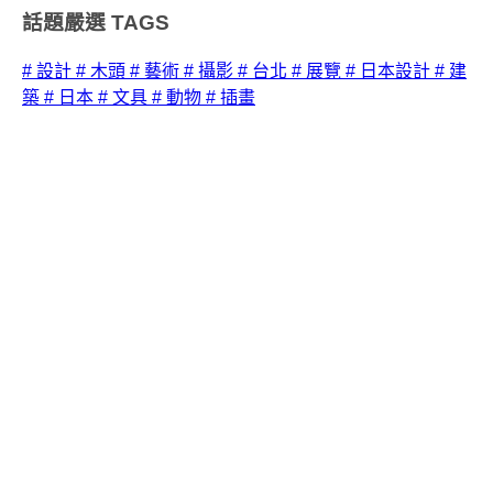
話題嚴選
TAGS
# 設計
# 木頭
# 藝術
# 攝影
# 台北
# 展覽
# 日本設計
# 建
築
# 日本
# 文具
# 動物
# 插畫