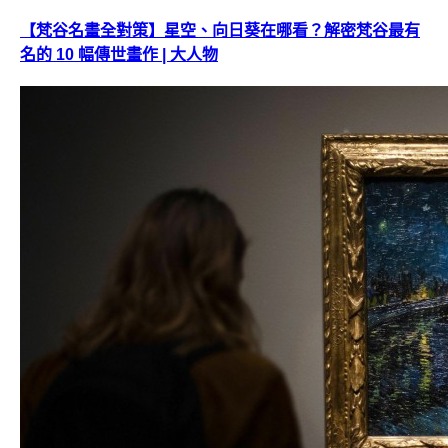
【梵谷名畫全對策】星空、向日葵在哪看？解密梵谷最有
名的 10 幅傳世畫作 | 大人物