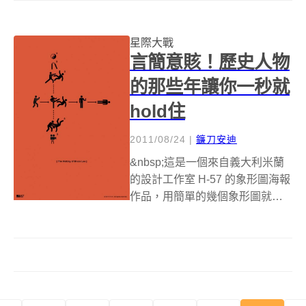
出不窮，除了R2-D2泳裝、R2-D2
吸塵器、R2-D2機器酒保等等，
星際大戰
數量之多已經不勝枚舉，...
言簡意賅！歷史人物
的那些年讓你一秒就
hold住
2011/08/24
|
鐮刀安迪
&nbsp;這是一個來自義大利米蘭
的設計工作室 H-57 的象形圖海報
作品，用簡單的幾個象形圖就可
以讓人迅速了解歷史事件或是關
係，每張海報的主題完整的描述
一個真實或是虛擬的歷史事件，
這真的很酷阿!用簡單的圖形就能
把故事敘述得很完整，其實這樣...