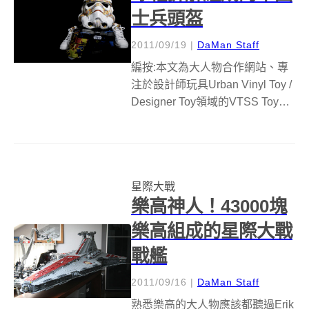
士兵頭盔
2011/09/19
|
DaMan Staff
編按:本文為大人物合作網站、專
注於設計師玩具Urban Vinyl Toy /
Designer Toy領域的VTSS Toys提
供。有啦，真的是厲害兩個字。
能夠利用Adidas球鞋拆解再組合
成星際大戰裡的帝國士兵，還可
以當面罩用，洗在五告...
星際大戰
樂高神人！43000塊
樂高組成的星際大戰
戰艦
2011/09/16
|
DaMan Staff
熟悉樂高的大人物應該都聽過Erik