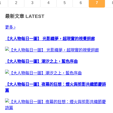
1
2
3
4
5
6
7
最新文章
LATEST
更多 ›
【大人物每日一圖】 光影織夢，超現實的視覺迴廊
【大人物每日一圖】潮汐之上，藍色序曲
【大人物每日一圖】夜幕的狂想：煙火與剪影共織節慶詩
篇